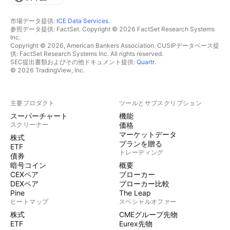
市場データ提供:
ICE Data Services
.
参照データ提供: FactSet. Copyright © 2026 FactSet Research Systems
Inc.
Copyright © 2026, American Bankers Association. CUSIPデータベース提
供: FactSet Research Systems Inc. All rights reserved.
SEC提出書類およびその他ドキュメント提供:
Quartr
.
© 2026 TradingView, Inc.
主要プロダクト
ツールとサブスクリプション
スーパーチャート
機能
スクリーナー
価格
マーケットデータ
株式
プランを贈る
ETF
トレーディング
債券
暗号コイン
概要
CEXペア
ブローカー
DEXペア
ブローカー比較
Pine
The Leap
ヒートマップ
スペシャルオファー
株式
CMEグループ先物
ETF
Eurex先物