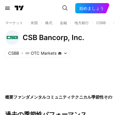
始めましょう
マーケット
/
米国
/
株式
/
金融
/
地方銀行
/
CSBB
/
CSB Bancorp, Inc.
CSBB
OTC Markets
概要
ファンダメンタル
コミュニティ
テクニカル
季節性
その
過去の季節性パフォーマンス