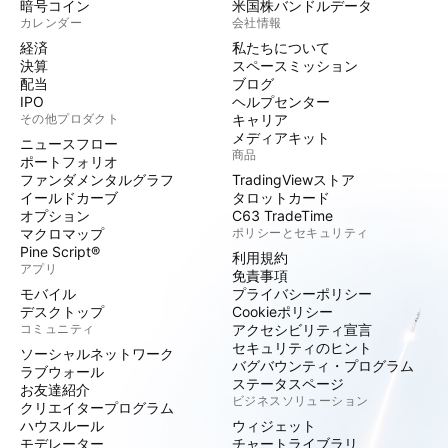
暗号コイン
米国株バンドルデータ
カレンダー
会社情報
経済
私たちについて
決算
スペースミッション
配当
ブログ
IPO
ヘルプセンター
その他プロダクト
キャリア
メディアキット
ニュースフロー
商品
ポートフォリオ
ファンダメンタルグラフ
TradingViewストア
イールドカーブ
タロットカード
オプション
C63 TradeTime
マクロマップ
ポリシーとセキュリティ
Pine Script®
利用規約
アプリ
免責事項
モバイル
プライバシーポリシー
デスクトップ
Cookieポリシー
コミュニティ
アクセシビリティ宣言
セキュリティのヒント
ソーシャルネットワーク
バグバウンティ・プログラム
ラブウォール
ステータスページ
お友達紹介
ビジネスソリューション
クリエイタープログラム
ハウスルール
ウィジェット
モデレーター
チャートライブラリ