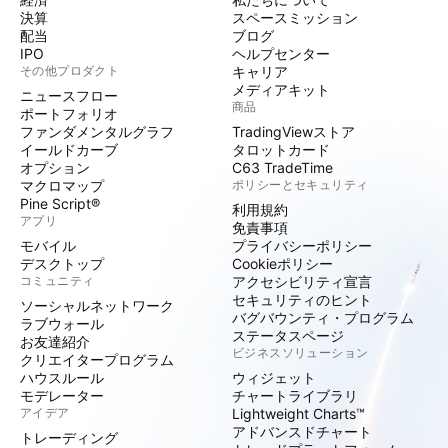
決算
スペースミッション
配当
ブログ
IPO
ヘルプセンター
その他プロダクト
キャリア
メディアキット
ニュースフロー
商品
ポートフォリオ
ファンダメンタルグラフ
TradingViewストア
イールドカーブ
タロットカード
オプション
C63 TradeTime
マクロマップ
ポリシーとセキュリティ
Pine Script®
利用規約
アプリ
免責事項
モバイル
プライバシーポリシー
デスクトップ
Cookieポリシー
コミュニティ
アクセシビリティ宣言
セキュリティのヒント
ソーシャルネットワーク
バグバウンティ・プログラム
ラブウォール
ステータスページ
お友達紹介
ビジネスソリューション
クリエイタープログラム
ハウスルール
ウィジェット
モデレーター
チャートライブラリ
アイデア
Lightweight Charts™
アドバンスドチャート
トレーディング