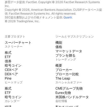
参照データ提供: FactSet. Copyright © 2026 FactSet Research Systems
Inc.
Copyright © 2026, American Bankers Association. CUSIPデータベース提
供: FactSet Research Systems Inc. All rights reserved.
SEC提出書類およびその他ドキュメント提供:
Quartr
.
© 2026 TradingView, Inc.
主要プロダクト
ツールとサブスクリプション
スーパーチャート
機能
スクリーナー
価格
マーケットデータ
株式
プランを贈る
ETF
トレーディング
債券
暗号コイン
概要
CEXペア
ブローカー
DEXペア
ブローカー比較
Pine
The Leap
ヒートマップ
スペシャルオファー
株式
CMEグループ先物
ETF
Eurex先物
暗号コイン
米国株バンドルデータ
カレンダー
会社情報
経済
私たちについて