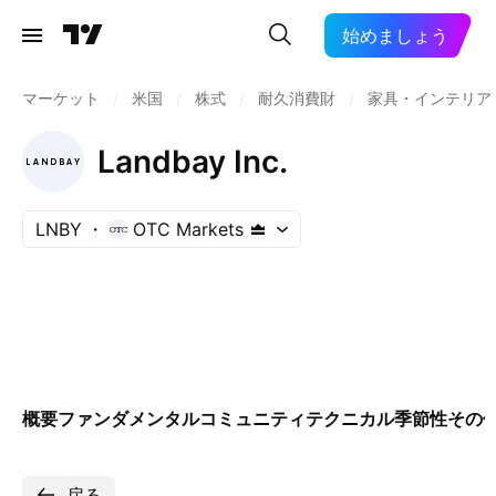
始めましょう
マーケット
/
米国
/
株式
/
耐久消費財
/
家具・インテリア
Landbay Inc.
LNBY
OTC Markets
概要
ファンダメンタル
コミュニティ
テクニカル
季節性
その
戻る