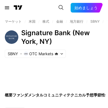
始めましょう
マーケット
/
米国
/
株式
/
金融
/
地方銀行
/
SBNY
/
Signature Bank (New
York, NY)
SBNY
OTC Markets
概要
ファンダメンタル
コミュニティ
テクニカル
予想
季節性