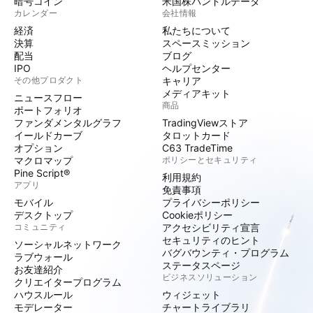
暗号コイン
米国株バンドルデータ
カレンダー
会社情報
経済
私たちについて
決算
スペースミッション
配当
ブログ
IPO
ヘルプセンター
その他プロダクト
キャリア
メディアキット
ニュースフロー
商品
ポートフォリオ
ファンダメンタルグラフ
TradingViewストア
イールドカーブ
タロットカード
オプション
C63 TradeTime
マクロマップ
ポリシーとセキュリティ
Pine Script®
利用規約
アプリ
免責事項
モバイル
プライバシーポリシー
デスクトップ
Cookieポリシー
コミュニティ
アクセシビリティ宣言
セキュリティのヒント
ソーシャルネットワーク
バグバウンティ・プログラム
ラブウォール
ステータスページ
お友達紹介
ビジネスソリューション
クリエイタープログラム
ハウスルール
ウィジェット
モデレーター
チャートライブラリ