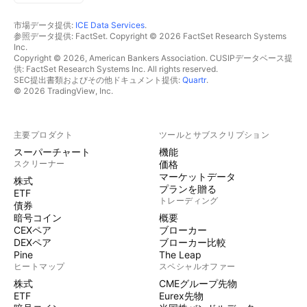
市場データ提供:
ICE Data Services
.
参照データ提供: FactSet. Copyright © 2026 FactSet Research Systems
Inc.
Copyright © 2026, American Bankers Association. CUSIPデータベース提
供: FactSet Research Systems Inc. All rights reserved.
SEC提出書類およびその他ドキュメント提供:
Quartr
.
© 2026 TradingView, Inc.
主要プロダクト
ツールとサブスクリプション
スーパーチャート
機能
スクリーナー
価格
マーケットデータ
株式
プランを贈る
ETF
トレーディング
債券
暗号コイン
概要
CEXペア
ブローカー
DEXペア
ブローカー比較
Pine
The Leap
ヒートマップ
スペシャルオファー
株式
CMEグループ先物
ETF
Eurex先物