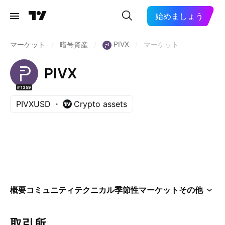
始めましょう
PIVX
マーケット
/
暗号資産
/
/
マーケット
PIVX
#1359
PIVXUSD
Crypto assets
概要
コミュニティ
テクニカル
季節性
マーケット
その他
取引所