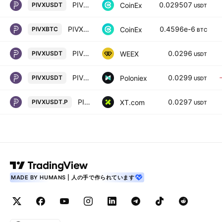
PIVX / TETHER
0.029507
CoinEx
PIVXUSDT
USDT
PIVX / BITCOIN
0.4596e-6
CoinEx
PIVXBTC
BTC
PIVX/TETHERUS
0.0296
WEEX
PIVXUSDT
USDT
PIVX / Tether USD
0.0299
Poloniex
PIVXUSDT
USDT
PIVX/USDT PERPETUAL SWAP CONTRACT
0.0297
XT.com
PIVXUSDT.P
USDT
MADE BY HUMANS | 人の手で作られています