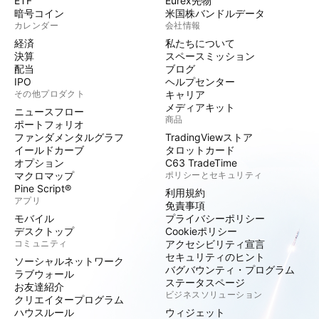
ETF
Eurex先物
暗号コイン
米国株バンドルデータ
カレンダー
会社情報
経済
私たちについて
決算
スペースミッション
配当
ブログ
IPO
ヘルプセンター
その他プロダクト
キャリア
メディアキット
ニュースフロー
商品
ポートフォリオ
ファンダメンタルグラフ
TradingViewストア
イールドカーブ
タロットカード
オプション
C63 TradeTime
マクロマップ
ポリシーとセキュリティ
Pine Script®
利用規約
アプリ
免責事項
モバイル
プライバシーポリシー
デスクトップ
Cookieポリシー
コミュニティ
アクセシビリティ宣言
セキュリティのヒント
ソーシャルネットワーク
バグバウンティ・プログラム
ラブウォール
ステータスページ
お友達紹介
ビジネスソリューション
クリエイタープログラム
ハウスルール
ウィジェット