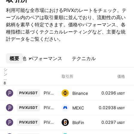
利用可能な全市場におけるPIVXのレートをチェック。テ
ーブル内のペアは取引量順に並んでおり、流動性の高い
銘柄を素早く特定できます。価格やパフォーマンス、各
種指標に基づくテクニカルレーティングなど、主要な統
計データをご覧ください。
概要
その他
パフォーマンス
テクニカル
シ
ン
取引所
価格
ボ
ル
PIVX / TetherUS
0.0296
Binance
PIVXUSDT
USDT
PIVX / USDT
0.02938
MEXC
PIVXUSDT
USDT
PIVX/USD TETHER
0.0297
BloFin
PIVXUSDT
USDT