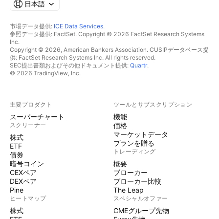
日本語
市場データ提供:
ICE Data Services
.
参照データ提供: FactSet. Copyright © 2026 FactSet Research Systems
Inc.
Copyright © 2026, American Bankers Association. CUSIPデータベース提
供: FactSet Research Systems Inc. All rights reserved.
SEC提出書類およびその他ドキュメント提供:
Quartr
.
© 2026 TradingView, Inc.
主要プロダクト
ツールとサブスクリプション
スーパーチャート
機能
スクリーナー
価格
マーケットデータ
株式
プランを贈る
ETF
トレーディング
債券
暗号コイン
概要
CEXペア
ブローカー
DEXペア
ブローカー比較
Pine
The Leap
ヒートマップ
スペシャルオファー
株式
CMEグループ先物