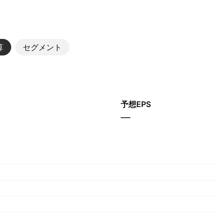
算
セグメント
予想EPS
—