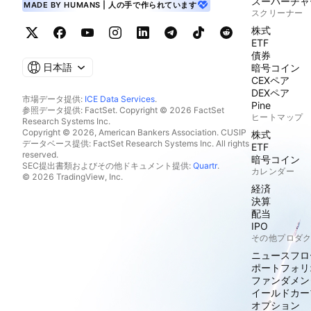
スーパーチャ
MADE BY HUMANS | 人の手で作られています
スクリーナー
株式
ETF
債券
日本語
暗号コイン
CEXペア
DEXペア
市場データ提供:
ICE Data Services
.
Pine
参照データ提供: FactSet. Copyright © 2026 FactSet
ヒートマップ
Research Systems Inc.
Copyright © 2026, American Bankers Association. CUSIP
株式
データベース提供: FactSet Research Systems Inc. All rights
ETF
reserved.
暗号コイン
SEC提出書類およびその他ドキュメント提供:
Quartr
.
カレンダー
© 2026 TradingView, Inc.
経済
決算
配当
IPO
その他プロダ
ニュースフロ
ポートフォリ
ファンダメン
イールドカー
オプション