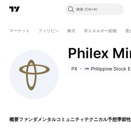
検索
マーケット
/
フィリピン
/
株式
/
非エネルギー鉱物
/
貴
Philex Mi
PX
Philippine Stock 
概要
ファンダメンタル
コミュニティ
テクニカル
予想
季節性