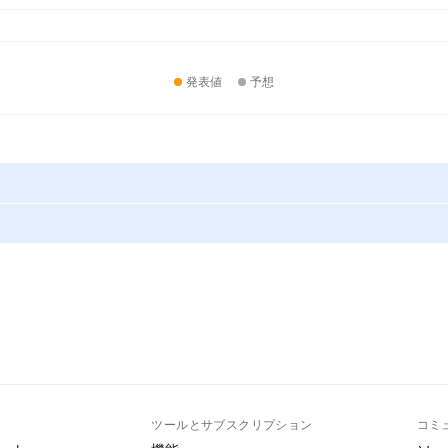
発表値
予想
ト
ツールとサブスクリプション
コミ