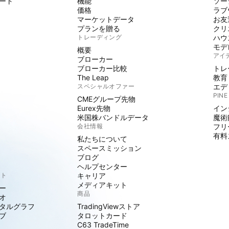
ート
機能
ソー
価格
ラブ
マーケットデータ
お友
プランを贈る
クリ
トレーディング
ハウ
モデ
概要
アイ
ブローカー
ブローカー比較
トレ
The Leap
教育
スペシャルオファー
エデ
PINE
CMEグループ先物
Eurex先物
イン
米国株バンドルデータ
魔術
会社情報
フリ
有料
私たちについて
スペースミッション
ブログ
ヘルプセンター
クト
キャリア
メディアキット
ー
商品
オ
タルグラフ
TradingViewストア
ブ
タロットカード
C63 TradeTime