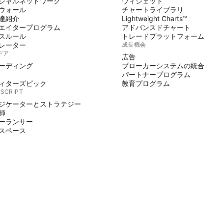
シャルネットワーク
ウィジェット
ウォール
チャートライブラリ
達紹介
Lightweight Charts™
エイタープログラム
アドバンスドチャート
スルール
トレードプラットフォーム
レーター
成長機会
デア
広告
ーディング
ブローカーシステムの統合
パートナープログラム
ィターズピック
教育プログラム
 SCRIPT
ジケーターとストラテジー
師
ーランサー
スペース