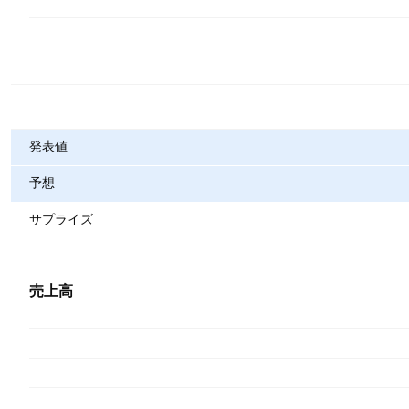
指標
発表値
予想
サプライズ
売上高