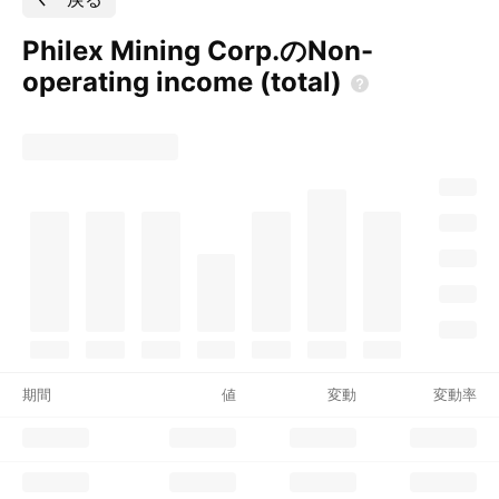
Philex Mining Corp.のNon-
operating income
(total)
期間
値
変動
変動率