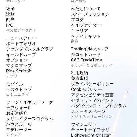
カレンダー
会社情報
経済
私たちについて
決算
スペースミッション
配当
ブログ
IPO
ヘルプセンター
その他プロダクト
キャリア
メディアキット
ニュースフロー
商品
ポートフォリオ
ファンダメンタルグラフ
TradingViewストア
イールドカーブ
タロットカード
オプション
C63 TradeTime
マクロマップ
ポリシーとセキュリティ
Pine Script®
利用規約
アプリ
免責事項
モバイル
プライバシーポリシー
デスクトップ
Cookieポリシー
コミュニティ
アクセシビリティ宣言
セキュリティのヒント
ソーシャルネットワーク
バグバウンティ・プログラム
ラブウォール
ステータスページ
お友達紹介
ビジネスソリューション
クリエイタープログラム
ハウスルール
ウィジェット
モデレーター
チャートライブラリ
アイデア
Lightweight Charts™