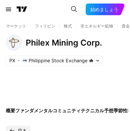
始めましょう
マーケット
/
フィリピン
/
株式
/
非エネルギー鉱物
/
貴金
Philex Mining Corp.
PX
Philippine Stock Exchange
概要
ファンダメンタル
コミュニティ
テクニカル
予想
季節性
E
戻る