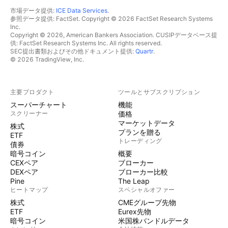
市場データ提供:
ICE Data Services
.
参照データ提供: FactSet. Copyright © 2026 FactSet Research Systems
Inc.
Copyright © 2026, American Bankers Association. CUSIPデータベース提
供: FactSet Research Systems Inc. All rights reserved.
SEC提出書類およびその他ドキュメント提供:
Quartr
.
© 2026 TradingView, Inc.
主要プロダクト
ツールとサブスクリプション
スーパーチャート
機能
スクリーナー
価格
マーケットデータ
株式
プランを贈る
ETF
トレーディング
債券
暗号コイン
概要
CEXペア
ブローカー
DEXペア
ブローカー比較
Pine
The Leap
ヒートマップ
スペシャルオファー
株式
CMEグループ先物
ETF
Eurex先物
暗号コイン
米国株バンドルデータ