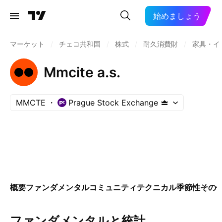
始めましょう
マーケット
/
チェコ共和国
/
株式
/
耐久消費財
/
家具・イ
Mmcite a.s.
MMCTE
Prague Stock Exchange
概要
ファンダメンタル
コミュニティ
テクニカル
季節性
その
ファンダメンタルと統計