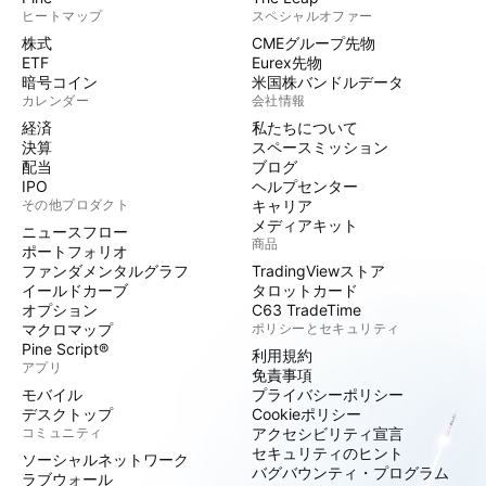
ヒートマップ
スペシャルオファー
株式
CMEグループ先物
ETF
Eurex先物
暗号コイン
米国株バンドルデータ
カレンダー
会社情報
経済
私たちについて
決算
スペースミッション
配当
ブログ
IPO
ヘルプセンター
その他プロダクト
キャリア
メディアキット
ニュースフロー
商品
ポートフォリオ
ファンダメンタルグラフ
TradingViewストア
イールドカーブ
タロットカード
オプション
C63 TradeTime
マクロマップ
ポリシーとセキュリティ
Pine Script®
利用規約
アプリ
免責事項
モバイル
プライバシーポリシー
デスクトップ
Cookieポリシー
コミュニティ
アクセシビリティ宣言
セキュリティのヒント
ソーシャルネットワーク
バグバウンティ・プログラム
ラブウォール