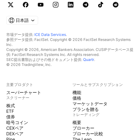
日本語
市場データ提供:
ICE Data Services
.
参照データ提供: FactSet. Copyright © 2026 FactSet Research Systems
Inc.
Copyright © 2026, American Bankers Association. CUSIPデータベース提
供: FactSet Research Systems Inc. All rights reserved.
SEC提出書類およびその他ドキュメント提供:
Quartr
.
© 2026 TradingView, Inc.
主要プロダクト
ツールとサブスクリプション
スーパーチャート
機能
スクリーナー
価格
マーケットデータ
株式
プランを贈る
ETF
トレーディング
債券
暗号コイン
概要
CEXペア
ブローカー
DEXペア
ブローカー比較
Pine
The Leap