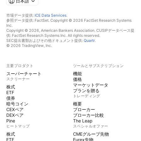
日本語
市場データ提供:
ICE Data Services
.
参照データ提供: FactSet. Copyright © 2026 FactSet Research Systems
Inc.
Copyright © 2026, American Bankers Association. CUSIPデータベース提
供: FactSet Research Systems Inc. All rights reserved.
SEC提出書類およびその他ドキュメント提供:
Quartr
.
© 2026 TradingView, Inc.
主要プロダクト
ツールとサブスクリプション
スーパーチャート
機能
スクリーナー
価格
マーケットデータ
株式
プランを贈る
ETF
トレーディング
債券
暗号コイン
概要
CEXペア
ブローカー
DEXペア
ブローカー比較
Pine
The Leap
ヒートマップ
スペシャルオファー
株式
CMEグループ先物
ETF
Eurex先物