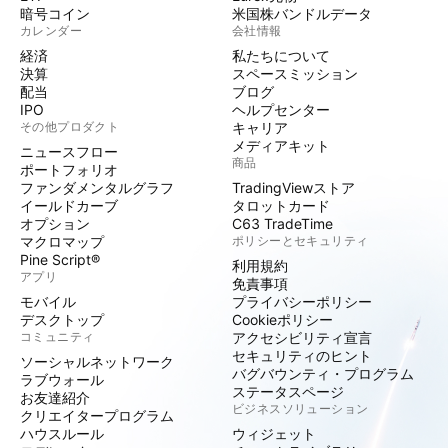
暗号コイン
米国株バンドルデータ
カレンダー
会社情報
経済
私たちについて
決算
スペースミッション
配当
ブログ
IPO
ヘルプセンター
その他プロダクト
キャリア
メディアキット
ニュースフロー
商品
ポートフォリオ
ファンダメンタルグラフ
TradingViewストア
イールドカーブ
タロットカード
オプション
C63 TradeTime
マクロマップ
ポリシーとセキュリティ
Pine Script®
利用規約
アプリ
免責事項
モバイル
プライバシーポリシー
デスクトップ
Cookieポリシー
コミュニティ
アクセシビリティ宣言
セキュリティのヒント
ソーシャルネットワーク
バグバウンティ・プログラム
ラブウォール
ステータスページ
お友達紹介
ビジネスソリューション
クリエイタープログラム
ハウスルール
ウィジェット