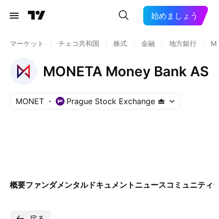
始めましょう
マーケット
/
チェコ共和国
/
株式
/
金融
/
地方銀行
/
M
MONETA Money Bank AS
MONET
Prague Stock Exchange
概要
ファンダメンタル
ドキュメント
ニュース
コミュニティ
戻る