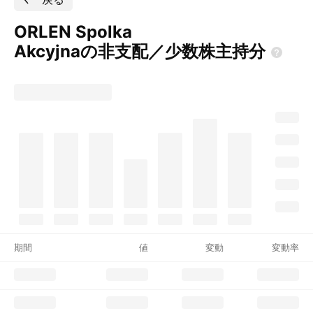
ORLEN Spolka
Akcyjnaの非支配／少数株主持分
期間
値
変動
変動率