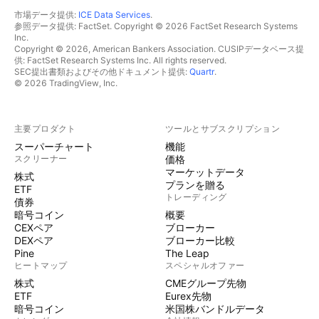
市場データ提供:
ICE Data Services
.
参照データ提供: FactSet. Copyright © 2026 FactSet Research Systems
Inc.
Copyright © 2026, American Bankers Association. CUSIPデータベース提
供: FactSet Research Systems Inc. All rights reserved.
SEC提出書類およびその他ドキュメント提供:
Quartr
.
© 2026 TradingView, Inc.
主要プロダクト
ツールとサブスクリプション
スーパーチャート
機能
スクリーナー
価格
マーケットデータ
株式
プランを贈る
ETF
トレーディング
債券
暗号コイン
概要
CEXペア
ブローカー
DEXペア
ブローカー比較
Pine
The Leap
ヒートマップ
スペシャルオファー
株式
CMEグループ先物
ETF
Eurex先物
暗号コイン
米国株バンドルデータ