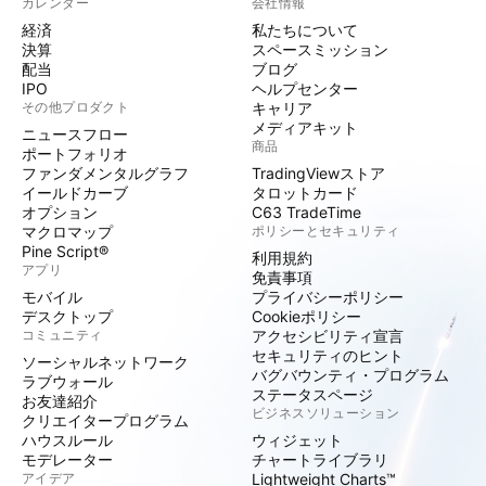
カレンダー
会社情報
経済
私たちについて
決算
スペースミッション
配当
ブログ
IPO
ヘルプセンター
その他プロダクト
キャリア
メディアキット
ニュースフロー
商品
ポートフォリオ
ファンダメンタルグラフ
TradingViewストア
イールドカーブ
タロットカード
オプション
C63 TradeTime
マクロマップ
ポリシーとセキュリティ
Pine Script®
利用規約
アプリ
免責事項
モバイル
プライバシーポリシー
デスクトップ
Cookieポリシー
コミュニティ
アクセシビリティ宣言
セキュリティのヒント
ソーシャルネットワーク
バグバウンティ・プログラム
ラブウォール
ステータスページ
お友達紹介
ビジネスソリューション
クリエイタープログラム
ハウスルール
ウィジェット
モデレーター
チャートライブラリ
アイデア
Lightweight Charts™