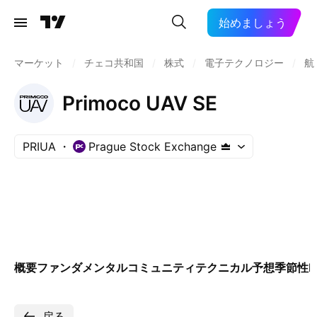
始めましょう
マーケット
/
チェコ共和国
/
株式
/
電子テクノロジー
/
航
Primoco UAV SE
PRIUA
Prague Stock Exchange
概要
ファンダメンタル
コミュニティ
テクニカル
予想
季節性
E
戻る