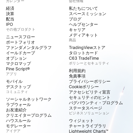
カレンダー
会社情報
経済
私たちについて
決算
スペースミッション
配当
ブログ
IPO
ヘルプセンター
その他プロダクト
キャリア
メディアキット
ニュースフロー
商品
ポートフォリオ
ファンダメンタルグラフ
TradingViewストア
イールドカーブ
タロットカード
オプション
C63 TradeTime
マクロマップ
ポリシーとセキュリティ
Pine Script®
利用規約
アプリ
免責事項
モバイル
プライバシーポリシー
デスクトップ
Cookieポリシー
コミュニティ
アクセシビリティ宣言
セキュリティのヒント
ソーシャルネットワーク
バグバウンティ・プログラム
ラブウォール
ステータスページ
お友達紹介
ビジネスソリューション
クリエイタープログラム
ハウスルール
ウィジェット
モデレーター
チャートライブラリ
アイデア
Lightweight Charts™