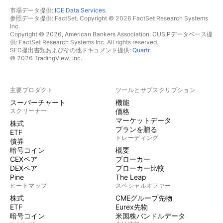
市場データ提供:
ICE Data Services
.
参照データ提供: FactSet. Copyright © 2026 FactSet Research Systems
Inc.
Copyright © 2026, American Bankers Association. CUSIPデータベース提
供: FactSet Research Systems Inc. All rights reserved.
SEC提出書類およびその他ドキュメント提供:
Quartr
.
© 2026 TradingView, Inc.
主要プロダクト
ツールとサブスクリプション
スーパーチャート
機能
スクリーナー
価格
マーケットデータ
株式
プランを贈る
ETF
トレーディング
債券
暗号コイン
概要
CEXペア
ブローカー
DEXペア
ブローカー比較
Pine
The Leap
ヒートマップ
スペシャルオファー
株式
CMEグループ先物
ETF
Eurex先物
暗号コイン
米国株バンドルデータ