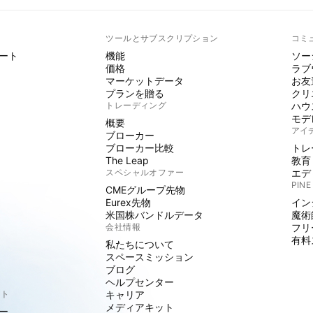
ト
ツールとサブスクリプション
コミ
ート
機能
ソー
価格
ラブ
マーケットデータ
お友
プランを贈る
クリ
トレーディング
ハウ
モデ
概要
アイ
ブローカー
ブローカー比較
トレ
The Leap
教育
スペシャルオファー
エデ
PINE
CMEグループ先物
Eurex先物
イン
米国株バンドルデータ
魔術
会社情報
フリ
有料
私たちについて
スペースミッション
ブログ
ヘルプセンター
クト
キャリア
メディアキット
ー