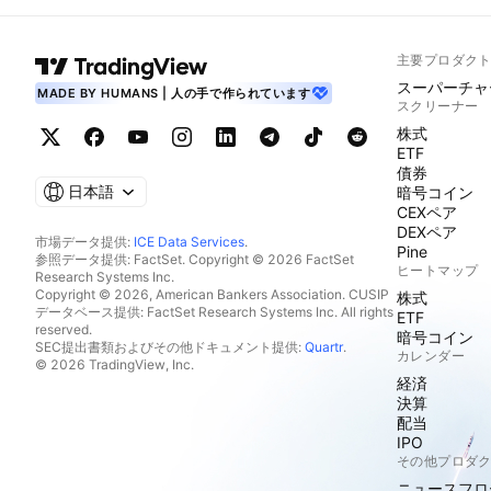
主要プロダク
スーパーチャ
MADE BY HUMANS | 人の手で作られています
スクリーナー
株式
ETF
債券
日本語
暗号コイン
CEXペア
DEXペア
市場データ提供:
ICE Data Services
.
Pine
参照データ提供: FactSet. Copyright © 2026 FactSet
ヒートマップ
Research Systems Inc.
Copyright © 2026, American Bankers Association. CUSIP
株式
データベース提供: FactSet Research Systems Inc. All rights
ETF
reserved.
暗号コイン
SEC提出書類およびその他ドキュメント提供:
Quartr
.
カレンダー
© 2026 TradingView, Inc.
経済
決算
配当
IPO
その他プロダ
ニュースフロ