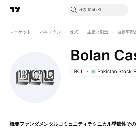
検索
マーケット
/
パキスタン
/
株式
/
生産財製造
/
自動車部品
Bolan Cas
BCL
Pakistan Stock 
概要
ファンダメンタル
コミュニティ
テクニカル
季節性
その