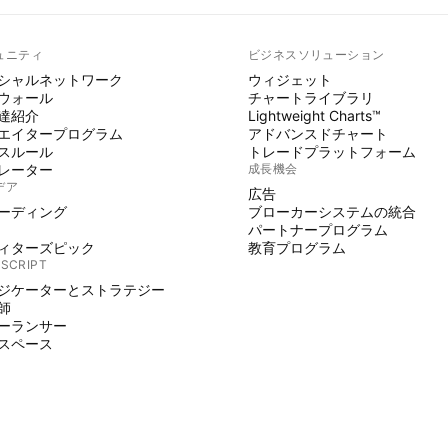
ュニティ
ビジネスソリューション
シャルネットワーク
ウィジェット
ウォール
チャートライブラリ
達紹介
Lightweight Charts™
エイタープログラム
アドバンスドチャート
スルール
トレードプラットフォーム
レーター
成長機会
デア
広告
ーディング
ブローカーシステムの統合
パートナープログラム
ィターズピック
教育プログラム
 SCRIPT
ジケーターとストラテジー
師
ーランサー
スペース