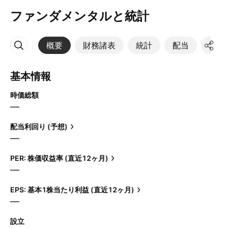
ファンダメンタルと統計
概要
財務諸表
統計
配当
決算
その他
基本情報
時価総額
—
配当利回り (予想)
—
PER: 株価収益率 (直近12ヶ月)
—
EPS: 基本1株当たり利益 (直近12ヶ月)
—
設立