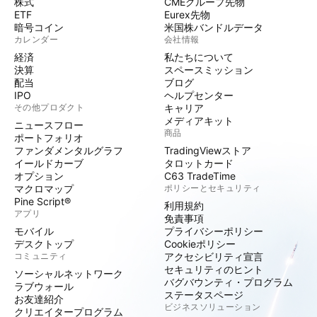
株式
CMEグループ先物
ETF
Eurex先物
暗号コイン
米国株バンドルデータ
カレンダー
会社情報
経済
私たちについて
決算
スペースミッション
配当
ブログ
IPO
ヘルプセンター
その他プロダクト
キャリア
メディアキット
ニュースフロー
商品
ポートフォリオ
ファンダメンタルグラフ
TradingViewストア
イールドカーブ
タロットカード
オプション
C63 TradeTime
マクロマップ
ポリシーとセキュリティ
Pine Script®
利用規約
アプリ
免責事項
モバイル
プライバシーポリシー
デスクトップ
Cookieポリシー
コミュニティ
アクセシビリティ宣言
セキュリティのヒント
ソーシャルネットワーク
バグバウンティ・プログラム
ラブウォール
ステータスページ
お友達紹介
ビジネスソリューション
クリエイタープログラム