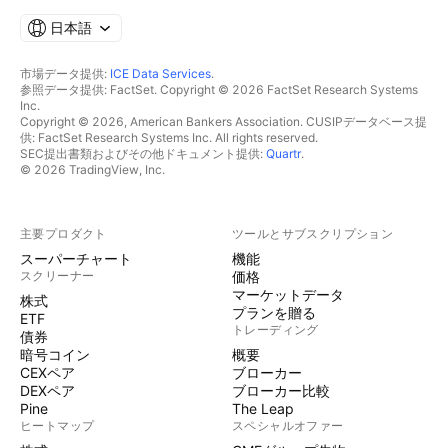
日本語
市場データ提供:
ICE Data Services
.
参照データ提供: FactSet. Copyright © 2026 FactSet Research Systems
Inc.
Copyright © 2026, American Bankers Association. CUSIPデータベース提
供: FactSet Research Systems Inc. All rights reserved.
SEC提出書類およびその他ドキュメント提供:
Quartr
.
© 2026 TradingView, Inc.
主要プロダクト
ツールとサブスクリプション
スーパーチャート
機能
スクリーナー
価格
マーケットデータ
株式
プランを贈る
ETF
トレーディング
債券
暗号コイン
概要
CEXペア
ブローカー
DEXペア
ブローカー比較
Pine
The Leap
ヒートマップ
スペシャルオファー