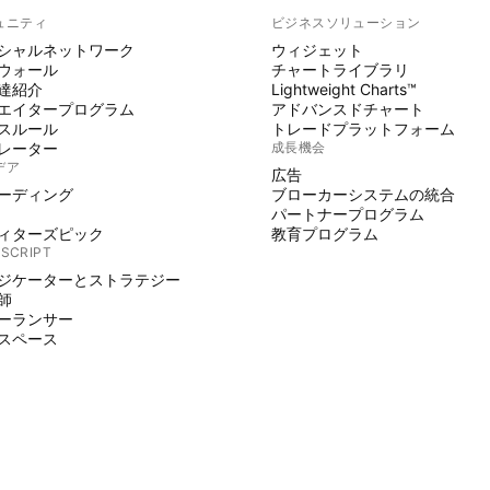
ュニティ
ビジネスソリューション
シャルネットワーク
ウィジェット
ウォール
チャートライブラリ
達紹介
Lightweight Charts™
エイタープログラム
アドバンスドチャート
スルール
トレードプラットフォーム
レーター
成長機会
デア
広告
ーディング
ブローカーシステムの統合
パートナープログラム
ィターズピック
教育プログラム
 SCRIPT
ジケーターとストラテジー
師
ーランサー
スペース