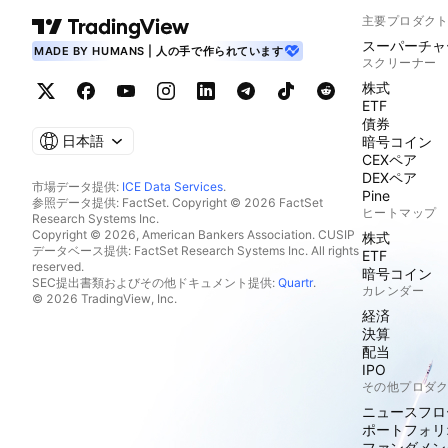
主要プロダク
スーパーチャ
MADE BY HUMANS | 人の手で作られています
スクリーナー
株式
ETF
債券
日本語
暗号コイン
CEXペア
DEXペア
市場データ提供:
ICE Data Services
.
Pine
参照データ提供: FactSet. Copyright © 2026 FactSet
ヒートマップ
Research Systems Inc.
Copyright © 2026, American Bankers Association. CUSIP
株式
データベース提供: FactSet Research Systems Inc. All rights
ETF
reserved.
暗号コイン
SEC提出書類およびその他ドキュメント提供:
Quartr
.
カレンダー
© 2026 TradingView, Inc.
経済
決算
配当
IPO
その他プロダ
ニュースフロ
ポートフォリ
ファンダメン