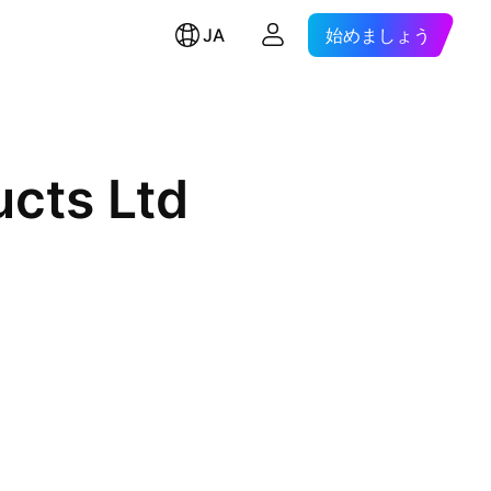
JA
始めましょう
ucts Ltd