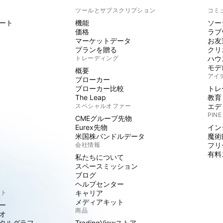
ト
ツールとサブスクリプション
コミ
ート
機能
ソー
価格
ラブ
マーケットデータ
お友
プランを贈る
クリ
トレーディング
ハウ
モデ
概要
アイ
ブローカー
ブローカー比較
トレ
The Leap
教育
スペシャルオファー
エデ
PINE
CMEグループ先物
Eurex先物
イン
米国株バンドルデータ
魔術
会社情報
フリ
有料
私たちについて
スペースミッション
ブログ
ヘルプセンター
クト
キャリア
メディアキット
ー
商品
オ
タルグラフ
TradingViewストア