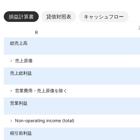
損益計算書
貸借対照表
キャッシュフロー
指標
通貨: PKR
総売上高
売上原価
売上総利益
営業費用 - 売上原価を除く
営業利益
Non-operating income (total)
税引前利益