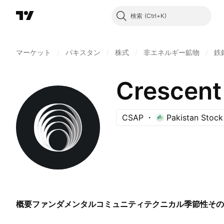
検索
マーケット
/
パキスタン
/
株式
/
非エネルギー鉱物
/
鉄
Crescent 
CSAP
Pakistan Stoc
概要
ファンダメンタル
コミュニティ
テクニカル
季節性
その