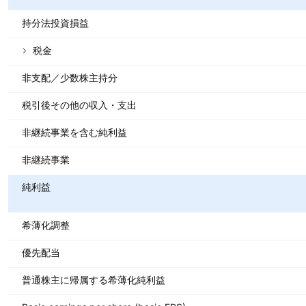
持分法投資損益
税金
非支配／少数株主持分
税引後その他の収入・支出
非継続事業を含む純利益
非継続事業
純利益
希薄化調整
優先配当
普通株主に帰属する希薄化純利益