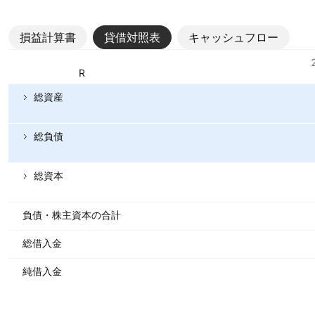
損益計算書
貸借対照表
キャッシュフロー
指標
通貨: PKR
総資産
総負債
総資本
負債・株主資本の合計
総借入金
純借入金