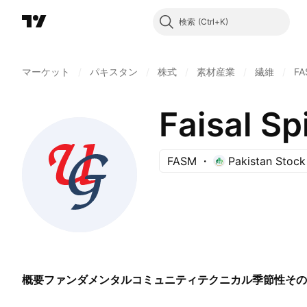
検索
マーケット
/
パキスタン
/
株式
/
素材産業
/
繊維
/
FA
Faisal Sp
FASM
Pakistan Stoc
概要
ファンダメンタル
コミュニティ
テクニカル
季節性
その