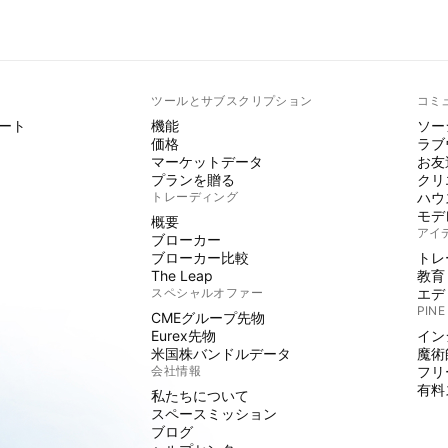
ト
ツールとサブスクリプション
コミ
ート
機能
ソー
価格
ラブ
マーケットデータ
お友
プランを贈る
クリ
トレーディング
ハウ
モデ
概要
アイ
ブローカー
ブローカー比較
トレ
The Leap
教育
スペシャルオファー
エデ
PINE
CMEグループ先物
Eurex先物
イン
米国株バンドルデータ
魔術
会社情報
フリ
有料
私たちについて
スペースミッション
ブログ