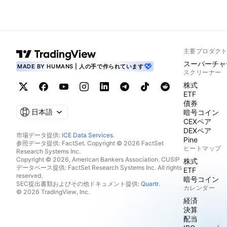
主要プロダク
スーパーチャ
MADE BY HUMANS | 人の手で作られています
スクリーナー
株式
ETF
債券
日本語
暗号コイン
CEXペア
DEXペア
市場データ提供:
ICE Data Services
.
Pine
参照データ提供: FactSet. Copyright © 2026 FactSet
ヒートマップ
Research Systems Inc.
Copyright © 2026, American Bankers Association. CUSIP
株式
データベース提供: FactSet Research Systems Inc. All rights
ETF
reserved.
暗号コイン
SEC提出書類およびその他ドキュメント提供:
Quartr
.
カレンダー
© 2026 TradingView, Inc.
経済
決算
配当