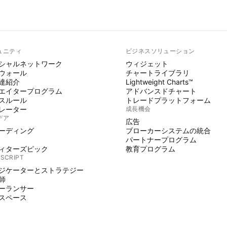
ュニティ
ビジネスソリューション
シャルネットワーク
ウィジェット
ウォール
チャートライブラリ
達紹介
Lightweight Charts™
エイタープログラム
アドバンスドチャート
スルール
トレードプラットフォーム
レーター
成長機会
デア
広告
ーディング
ブローカーシステムの統合
パートナープログラム
ィターズピック
教育プログラム
 SCRIPT
ジケーターとストラテジー
師
ーランサー
スペース