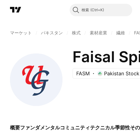
検索
マーケット
/
パキスタン
/
株式
/
素材産業
/
繊維
/
FA
Faisal Sp
FASM
Pakistan Stoc
概要
ファンダメンタル
コミュニティ
テクニカル
季節性
その