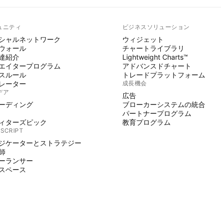
ュニティ
ビジネスソリューション
シャルネットワーク
ウィジェット
ウォール
チャートライブラリ
達紹介
Lightweight Charts™
エイタープログラム
アドバンスドチャート
スルール
トレードプラットフォーム
レーター
成長機会
デア
広告
ーディング
ブローカーシステムの統合
パートナープログラム
ィターズピック
教育プログラム
 SCRIPT
ジケーターとストラテジー
師
ーランサー
スペース