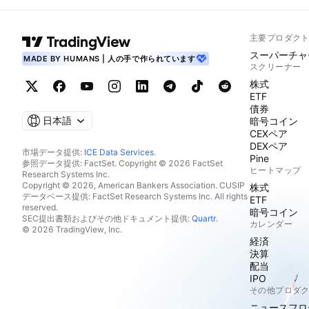
主要プロダク
スーパーチャ
MADE BY HUMANS | 人の手で作られています
スクリーナー
株式
ETF
債券
日本語
暗号コイン
CEXペア
DEXペア
市場データ提供:
ICE Data Services
.
Pine
参照データ提供: FactSet. Copyright © 2026 FactSet
ヒートマップ
Research Systems Inc.
Copyright © 2026, American Bankers Association. CUSIP
株式
データベース提供: FactSet Research Systems Inc. All rights
ETF
reserved.
暗号コイン
SEC提出書類およびその他ドキュメント提供:
Quartr
.
カレンダー
© 2026 TradingView, Inc.
経済
決算
配当
IPO
その他プロダ
ニュースフロ