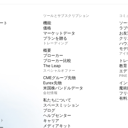
ト
ツールとサブスクリプション
コミ
ート
機能
ソー
価格
ラブ
マーケットデータ
お友
プランを贈る
クリ
トレーディング
ハウ
モデ
概要
アイ
ブローカー
ブローカー比較
トレ
The Leap
教育
スペシャルオファー
エデ
PINE
CMEグループ先物
Eurex先物
イン
米国株バンドルデータ
魔術
会社情報
フリ
有料
私たちについて
スペースミッション
ブログ
ヘルプセンター
クト
キャリア
メディアキット
ー