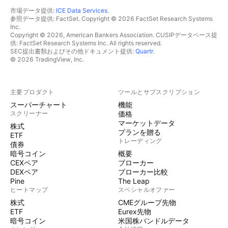
市場データ提供:
ICE Data Services
.
参照データ提供: FactSet. Copyright © 2026 FactSet Research Systems
Inc.
Copyright © 2026, American Bankers Association. CUSIPデータベース提
供: FactSet Research Systems Inc. All rights reserved.
SEC提出書類およびその他ドキュメント提供:
Quartr
.
© 2026 TradingView, Inc.
主要プロダクト
ツールとサブスクリプション
スーパーチャート
機能
スクリーナー
価格
マーケットデータ
株式
プランを贈る
ETF
トレーディング
債券
暗号コイン
概要
CEXペア
ブローカー
DEXペア
ブローカー比較
Pine
The Leap
ヒートマップ
スペシャルオファー
株式
CMEグループ先物
ETF
Eurex先物
暗号コイン
米国株バンドルデータ