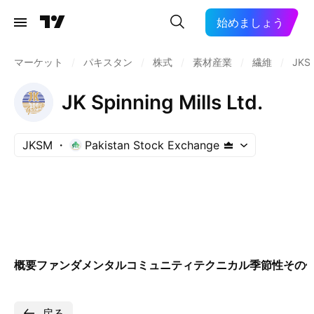
始めましょう
マーケット
/
パキスタン
/
株式
/
素材産業
/
繊維
/
JKS
JK Spinning Mills Ltd.
JKSM
Pakistan Stock Exchange
概要
ファンダメンタル
コミュニティ
テクニカル
季節性
その
戻る