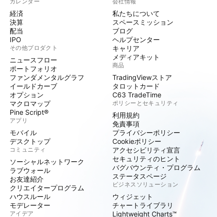
カレンダー
会社情報
経済
私たちについて
決算
スペースミッション
配当
ブログ
IPO
ヘルプセンター
その他プロダクト
キャリア
メディアキット
ニュースフロー
商品
ポートフォリオ
ファンダメンタルグラフ
TradingViewストア
イールドカーブ
タロットカード
オプション
C63 TradeTime
マクロマップ
ポリシーとセキュリティ
Pine Script®
利用規約
アプリ
免責事項
モバイル
プライバシーポリシー
デスクトップ
Cookieポリシー
コミュニティ
アクセシビリティ宣言
セキュリティのヒント
ソーシャルネットワーク
バグバウンティ・プログラム
ラブウォール
ステータスページ
お友達紹介
ビジネスソリューション
クリエイタープログラム
ハウスルール
ウィジェット
モデレーター
チャートライブラリ
アイデア
Lightweight Charts™