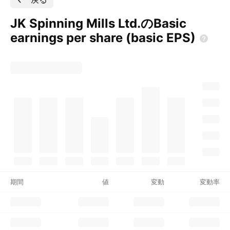
JK Spinning Mills Ltd.のBasic
earnings per share (basic
EPS)
期間
値
変動
変動率