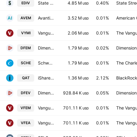
State Street SPDR S&P Emerging Markets Dividend ETF
4.85 M
0.40%
State Stre
EDIV
USD
Avantis Emerging Markets Equity ETF
3.52 M
0.01%
American C
AVEM
USD
Vanguard International High Dividend Yield ETF
2.06 M
0.01%
The Vangu
VYMI
USD
Dimensional Emerging Markets Core Equity 2 ETF
1.79 M
0.02%
Dimensiona
DFEM
USD
Schwab Emerging Markets Equity ETF
1.79 M
0.01%
The Charl
SCHE
USD
iShares MSCI Qatar ETF
1.36 M
2.12%
BlackRock,
QAT
USD
Dimensional Emerging Markets Value ETF
928.84 K
0.05%
Dimensiona
DFEV
USD
Vanguard FTSE Emerging Markets UCITS ETF
701.11 K
0.01%
The Vangu
VFEM
USD
Vanguard FTSE Emerging Markets UCITS ETF AccumUSD
701.11 K
0.01%
The Vangu
VFEA
USD