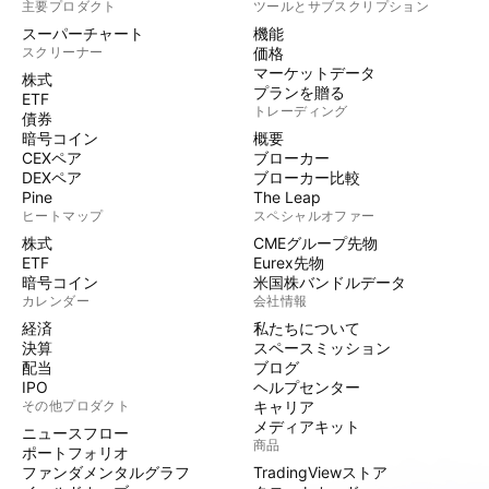
主要プロダクト
ツールとサブスクリプション
スーパーチャート
機能
スクリーナー
価格
マーケットデータ
株式
プランを贈る
ETF
トレーディング
債券
暗号コイン
概要
CEXペア
ブローカー
DEXペア
ブローカー比較
Pine
The Leap
ヒートマップ
スペシャルオファー
株式
CMEグループ先物
ETF
Eurex先物
暗号コイン
米国株バンドルデータ
カレンダー
会社情報
経済
私たちについて
決算
スペースミッション
配当
ブログ
IPO
ヘルプセンター
その他プロダクト
キャリア
メディアキット
ニュースフロー
商品
ポートフォリオ
ファンダメンタルグラフ
TradingViewストア