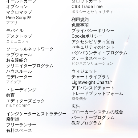
イールドカーブ
タロットカード
オプション
C63 TradeTime
マクロマップ
ポリシーとセキュリティ
Pine Script®
利用規約
アプリ
免責事項
モバイル
プライバシーポリシー
デスクトップ
Cookieポリシー
コミュニティ
アクセシビリティ宣言
セキュリティのヒント
ソーシャルネットワーク
バグバウンティ・プログラム
ラブウォール
ステータスページ
お友達紹介
ビジネスソリューション
クリエイタープログラム
ハウスルール
ウィジェット
モデレーター
チャートライブラリ
アイデア
Lightweight Charts™
アドバンスドチャート
トレーディング
トレードプラットフォーム
教育
成長機会
エディターズピック
PINE SCRIPT
広告
ブローカーシステムの統合
インジケーターとストラテジー
パートナープログラム
魔術師
教育プログラム
フリーランサー
有料スペース