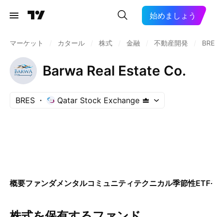
始めましょう
マーケット
/
カタール
/
株式
/
金融
/
不動産開発
/
BRE
Barwa Real Estate Co.
BRES
Qatar Stock Exchange
概要
ファンダメンタル
コミュニティ
テクニカル
季節性
ETF
株式を保有するファンド