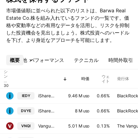
市場価値順に並べられた以下のリストは、Barwa Real
Estate Co.株を組み入れているファンドの一覧です。価
格や変動率などの有用なデータを活用し、リスクを抑制
した投資機会を見出しましょう。株式投資へのハードル
を下げ、より身近なアプローチを可能にします。
概要
その他
パフォーマンス
テクニカル
時間外取引
シ
ン
ウェ
時価
発行体
ボ
イト
ル
iShares EM Dividend UCITS ETF
9.46 M
0.66%
BlackRock,
IEDY
USD
iShares Emerging Markets Dividend ETF
8 M
0.66%
BlackRock,
DVYE
USD
Vanguard Global ex-U.S. Real Estate ETF
5.01 M
0.13%
The Vangu
VNQI
USD