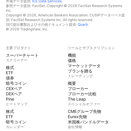
市場データ提供:
ICE Data Services
.
参照データ提供: FactSet. Copyright © 2026 FactSet Research Systems
Inc.
Copyright © 2026, American Bankers Association. CUSIPデータベース提
供: FactSet Research Systems Inc. All rights reserved.
SEC提出書類およびその他ドキュメント提供:
Quartr
.
© 2026 TradingView, Inc.
主要プロダクト
ツールとサブスクリプション
スーパーチャート
機能
スクリーナー
価格
マーケットデータ
株式
プランを贈る
ETF
トレーディング
債券
暗号コイン
概要
CEXペア
ブローカー
DEXペア
ブローカー比較
Pine
The Leap
ヒートマップ
スペシャルオファー
株式
CMEグループ先物
ETF
Eurex先物
暗号コイン
米国株バンドルデータ
カレンダー
会社情報