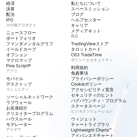
経済
私たちについて
決算
スペースミッション
配当
ブログ
IPO
ヘルプセンター
その他プロダクト
キャリア
メディアキット
ニュースフロー
商品
ポートフォリオ
ファンダメンタルグラフ
TradingViewストア
イールドカーブ
タロットカード
オプション
C63 TradeTime
マクロマップ
ポリシーとセキュリティ
Pine Script®
利用規約
アプリ
免責事項
モバイル
プライバシーポリシー
デスクトップ
Cookieポリシー
コミュニティ
アクセシビリティ宣言
セキュリティのヒント
ソーシャルネットワーク
バグバウンティ・プログラム
ラブウォール
ステータスページ
お友達紹介
ビジネスソリューション
クリエイタープログラム
ハウスルール
ウィジェット
モデレーター
チャートライブラリ
アイデア
Lightweight Charts™
アドバンスドチャート