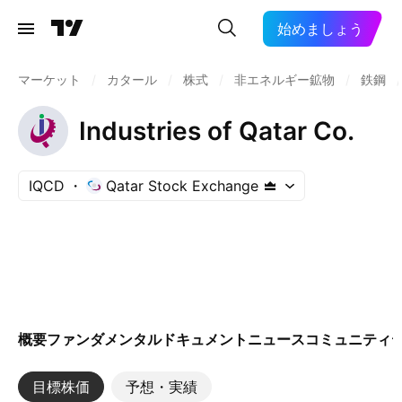
始めましょう
マーケット
/
カタール
/
株式
/
非エネルギー鉱物
/
鉄鋼
/
Industries of Qatar Co.
IQCD
Qatar Stock Exchange
概要
ファンダメンタル
ドキュメント
ニュース
コミュニティ
目標株価
予想・実績