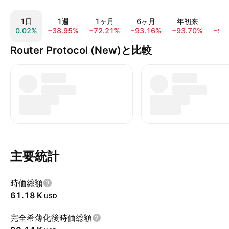
1日
1週
1ヶ月
6ヶ月
年初来
1
0.02%
−38.95%
−72.21%
−93.16%
−93.70%
−98
Router Protocol (New)と比較
主要統計
時価総額
‪61.18 K‬
USD
完全希薄化後時価総額