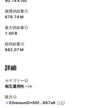
‪90.14 K‬
USD
循環供給量
‪678.74 M‬
最大供給量
‪1.00 B‬
総供給量
‪982.07 M‬
詳細
カテゴリー
相互運用性
+1件
限月
Ethereum
0x60f...667a9