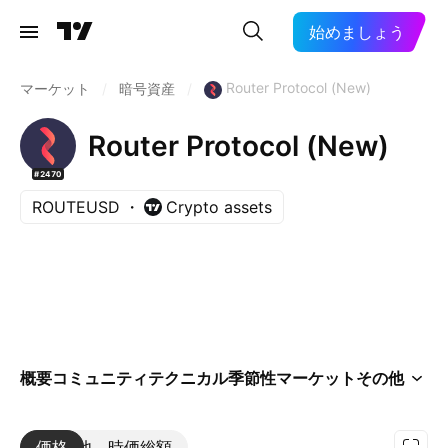
始めましょう
Router Protocol (New)
マーケット
/
暗号資産
/
Router Protocol (New)
#2470
ROUTEUSD
Crypto assets
概要
コミュニティ
テクニカル
季節性
マーケット
その他
価格
その他
時価総額