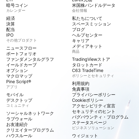
暗号コイン
米国株バンドルデータ
カレンダー
会社情報
経済
私たちについて
決算
スペースミッション
配当
ブログ
IPO
ヘルプセンター
その他プロダクト
キャリア
メディアキット
ニュースフロー
商品
ポートフォリオ
ファンダメンタルグラフ
TradingViewストア
イールドカーブ
タロットカード
オプション
C63 TradeTime
マクロマップ
ポリシーとセキュリティ
Pine Script®
利用規約
アプリ
免責事項
モバイル
プライバシーポリシー
デスクトップ
Cookieポリシー
コミュニティ
アクセシビリティ宣言
セキュリティのヒント
ソーシャルネットワーク
バグバウンティ・プログラム
ラブウォール
ステータスページ
お友達紹介
ビジネスソリューション
クリエイタープログラム
ハウスルール
ウィジェット