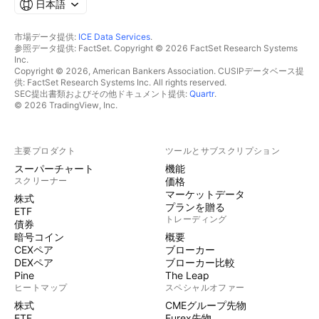
日本語
市場データ提供:
ICE Data Services
.
参照データ提供: FactSet. Copyright © 2026 FactSet Research Systems
Inc.
Copyright © 2026, American Bankers Association. CUSIPデータベース提
供: FactSet Research Systems Inc. All rights reserved.
SEC提出書類およびその他ドキュメント提供:
Quartr
.
© 2026 TradingView, Inc.
主要プロダクト
ツールとサブスクリプション
スーパーチャート
機能
スクリーナー
価格
マーケットデータ
株式
プランを贈る
ETF
トレーディング
債券
暗号コイン
概要
CEXペア
ブローカー
DEXペア
ブローカー比較
Pine
The Leap
ヒートマップ
スペシャルオファー
株式
CMEグループ先物
ETF
Eurex先物