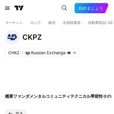
始めましょう
マーケット
/
ロシア
/
株式
/
生産財製造
/
自動車部品: OE
CKPZ
CHKZ
Russian Exchange
概要
ファンダメンタル
コミュニティ
テクニカル
季節性
その
戻る