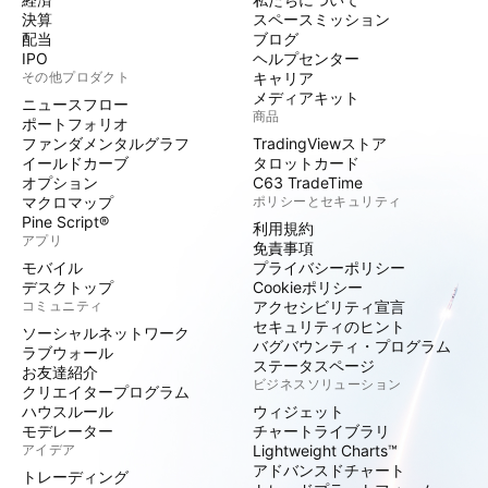
決算
スペースミッション
配当
ブログ
IPO
ヘルプセンター
その他プロダクト
キャリア
メディアキット
ニュースフロー
商品
ポートフォリオ
ファンダメンタルグラフ
TradingViewストア
イールドカーブ
タロットカード
オプション
C63 TradeTime
マクロマップ
ポリシーとセキュリティ
Pine Script®
利用規約
アプリ
免責事項
モバイル
プライバシーポリシー
デスクトップ
Cookieポリシー
コミュニティ
アクセシビリティ宣言
セキュリティのヒント
ソーシャルネットワーク
バグバウンティ・プログラム
ラブウォール
ステータスページ
お友達紹介
ビジネスソリューション
クリエイタープログラム
ハウスルール
ウィジェット
モデレーター
チャートライブラリ
アイデア
Lightweight Charts™
アドバンスドチャート
トレーディング