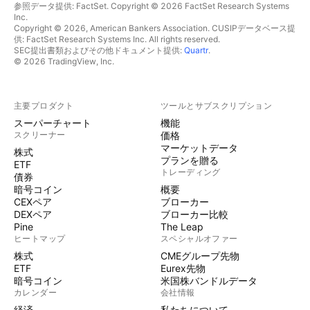
参照データ提供: FactSet. Copyright © 2026 FactSet Research Systems
Inc.
Copyright © 2026, American Bankers Association. CUSIPデータベース提
供: FactSet Research Systems Inc. All rights reserved.
SEC提出書類およびその他ドキュメント提供:
Quartr
.
© 2026 TradingView, Inc.
主要プロダクト
ツールとサブスクリプション
スーパーチャート
機能
スクリーナー
価格
マーケットデータ
株式
プランを贈る
ETF
トレーディング
債券
暗号コイン
概要
CEXペア
ブローカー
DEXペア
ブローカー比較
Pine
The Leap
ヒートマップ
スペシャルオファー
株式
CMEグループ先物
ETF
Eurex先物
暗号コイン
米国株バンドルデータ
カレンダー
会社情報
経済
私たちについて