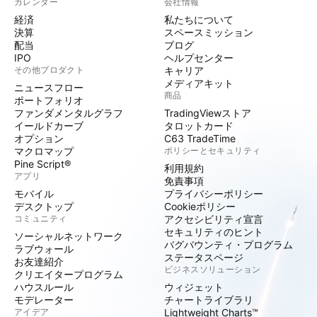
カレンダー
会社情報
経済
私たちについて
決算
スペースミッション
配当
ブログ
IPO
ヘルプセンター
その他プロダクト
キャリア
メディアキット
ニュースフロー
商品
ポートフォリオ
ファンダメンタルグラフ
TradingViewストア
イールドカーブ
タロットカード
オプション
C63 TradeTime
マクロマップ
ポリシーとセキュリティ
Pine Script®
利用規約
アプリ
免責事項
モバイル
プライバシーポリシー
デスクトップ
Cookieポリシー
コミュニティ
アクセシビリティ宣言
セキュリティのヒント
ソーシャルネットワーク
バグバウンティ・プログラム
ラブウォール
ステータスページ
お友達紹介
ビジネスソリューション
クリエイタープログラム
ハウスルール
ウィジェット
モデレーター
チャートライブラリ
アイデア
Lightweight Charts™