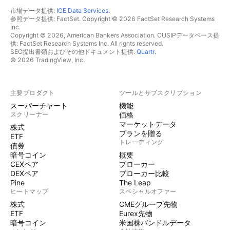
市場データ提供:
ICE Data Services
.
参照データ提供: FactSet. Copyright © 2026 FactSet Research Systems
Inc.
Copyright © 2026, American Bankers Association. CUSIPデータベース提
供: FactSet Research Systems Inc. All rights reserved.
SEC提出書類およびその他ドキュメント提供:
Quartr
.
© 2026 TradingView, Inc.
主要プロダクト
ツールとサブスクリプション
スーパーチャート
機能
スクリーナー
価格
マーケットデータ
株式
プランを贈る
ETF
トレーディング
債券
暗号コイン
概要
CEXペア
ブローカー
DEXペア
ブローカー比較
Pine
The Leap
ヒートマップ
スペシャルオファー
株式
CMEグループ先物
ETF
Eurex先物
暗号コイン
米国株バンドルデータ