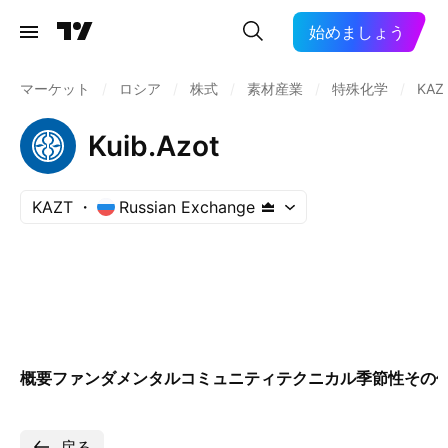
始めましょう
マーケット
/
ロシア
/
株式
/
素材産業
/
特殊化学
/
KAZ
Kuib.Azot
KAZT
Russian Exchange
概要
ファンダメンタル
コミュニティ
テクニカル
季節性
その
戻る