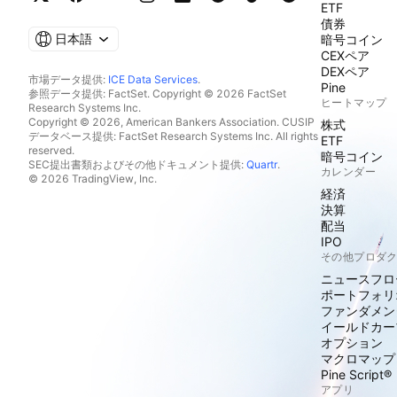
ETF
債券
日本語
暗号コイン
CEXペア
DEXペア
市場データ提供:
ICE Data Services
.
Pine
参照データ提供: FactSet. Copyright © 2026 FactSet
ヒートマップ
Research Systems Inc.
Copyright © 2026, American Bankers Association. CUSIP
株式
データベース提供: FactSet Research Systems Inc. All rights
ETF
reserved.
暗号コイン
SEC提出書類およびその他ドキュメント提供:
Quartr
.
カレンダー
© 2026 TradingView, Inc.
経済
決算
配当
IPO
その他プロダ
ニュースフロ
ポートフォリ
ファンダメン
イールドカー
オプション
マクロマップ
Pine Script®
アプリ