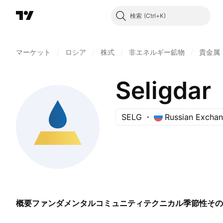
検索
マーケット
/
ロシア
/
株式
/
非エネルギー鉱物
/
貴金属
Seligdar
SELG
Russian Excha
概要
ファンダメンタル
コミュニティ
テクニカル
季節性
その