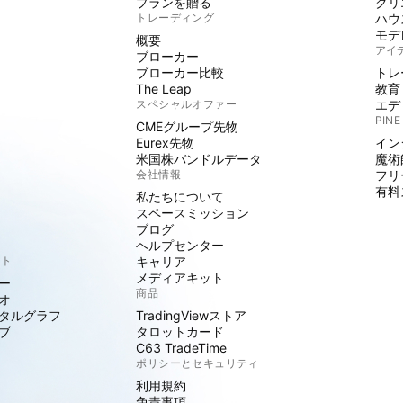
プランを贈る
クリ
トレーディング
ハウ
モデ
概要
アイ
ブローカー
ブローカー比較
トレ
The Leap
教育
スペシャルオファー
エデ
PINE
CMEグループ先物
Eurex先物
イン
米国株バンドルデータ
魔術
会社情報
フリ
有料
私たちについて
スペースミッション
ブログ
ヘルプセンター
クト
キャリア
メディアキット
ー
商品
オ
タルグラフ
TradingViewストア
ブ
タロットカード
C63 TradeTime
ポリシーとセキュリティ
利用規約
免責事項