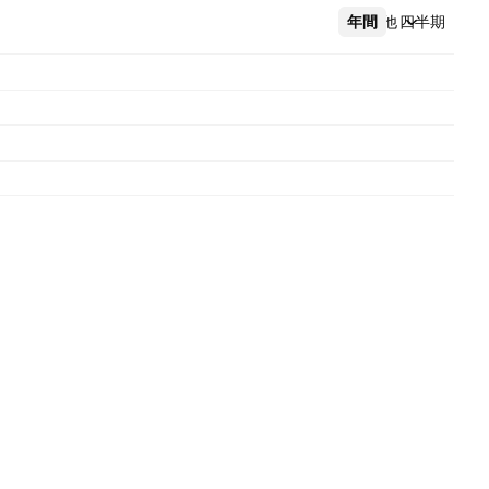
年間
その他
四半期