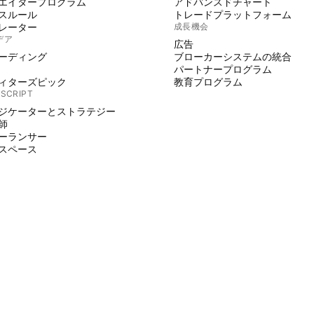
エイタープログラム
アドバンスドチャート
スルール
トレードプラットフォーム
レーター
成長機会
デア
広告
ーディング
ブローカーシステムの統合
パートナープログラム
ィターズピック
教育プログラム
 SCRIPT
ジケーターとストラテジー
師
ーランサー
スペース