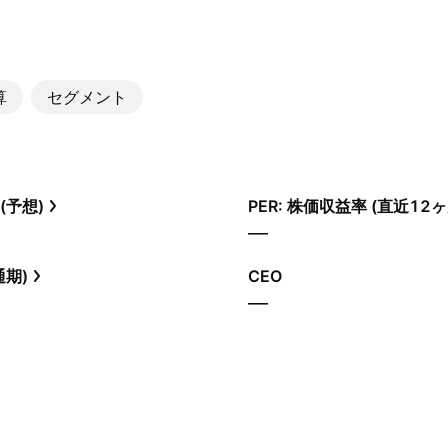
算
セグメント
(予想)
PER: 株価収益率 (直近12ヶ
—
通期)
CEO
—