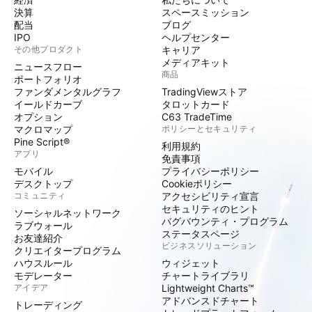
決算
スペースミッション
配当
ブログ
IPO
ヘルプセンター
その他プロダクト
キャリア
メディアキット
ニュースフロー
商品
ポートフォリオ
ファンダメンタルグラフ
TradingViewストア
イールドカーブ
タロットカード
オプション
C63 TradeTime
マクロマップ
ポリシーとセキュリティ
Pine Script®
利用規約
アプリ
免責事項
モバイル
プライバシーポリシー
デスクトップ
Cookieポリシー
コミュニティ
アクセシビリティ宣言
セキュリティのヒント
ソーシャルネットワーク
バグバウンティ・プログラム
ラブウォール
ステータスページ
お友達紹介
ビジネスソリューション
クリエイタープログラム
ハウスルール
ウィジェット
モデレーター
チャートライブラリ
アイデア
Lightweight Charts™
アドバンスドチャート
トレーディング