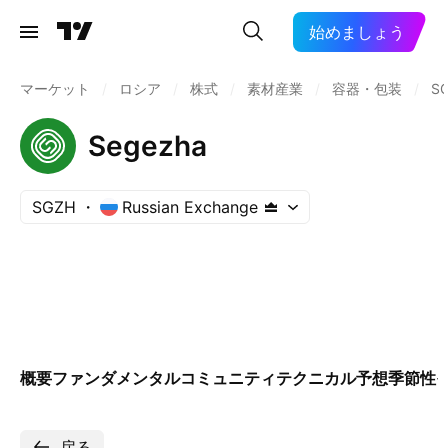
始めましょう
マーケット
/
ロシア
/
株式
/
素材産業
/
容器・包装
/
S
Segezha
SGZH
Russian Exchange
概要
ファンダメンタル
コミュニティ
テクニカル
予想
季節性
戻る