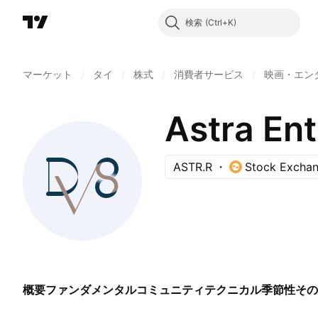
検索
マーケット
/
タイ
/
株式
/
消費者サービス
/
映画・エン
ASTR.R
Stock Exchan
概要
ファンダメンタル
コミュニティ
テクニカル
季節性
その