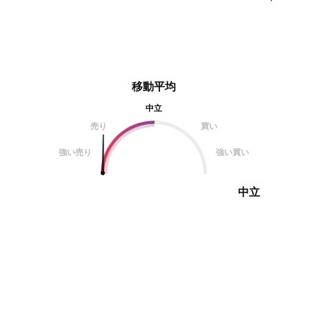
移動平均
中立
売り
買い
強い売り
強い買い
中立