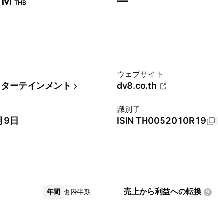
 M‬
—
THB
ウェブサイト
ンターテインメント
dv8.co.th
識別子
月9日
ISIN
TH0052010R19
売上から利益への転換
年間
その他
四半期