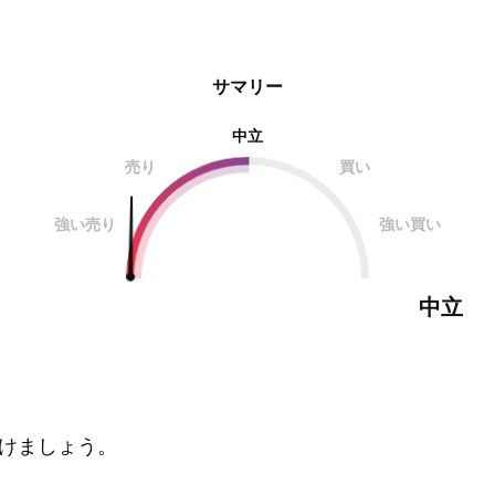
サマリー
中立
売り
買い
強い売り
強い買い
中立
けましょう。