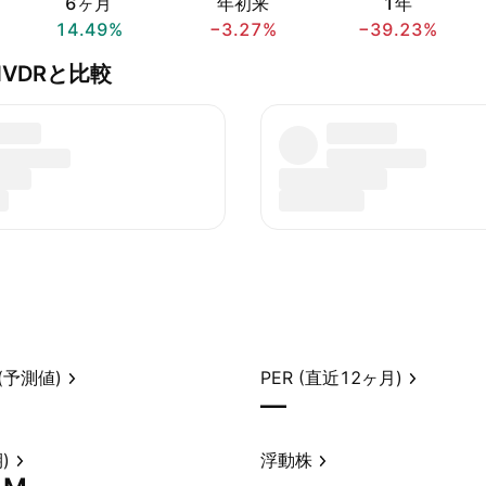
6ヶ月
年初来
1年
14.49%
−3.27%
−39.23%
ed NVDRと比較
(予測値)
PER (直近12ヶ月)
—
)
浮動株