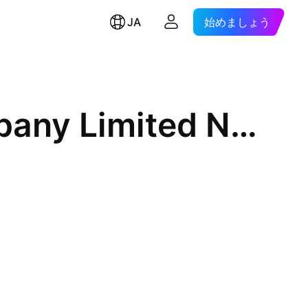
JA
始めましょう
Astra Enterprise Public Company Limited NVDR