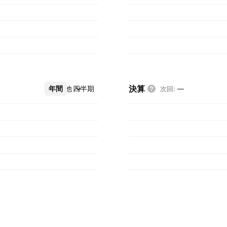
決算
年間
その他
四半期
次回
:
—