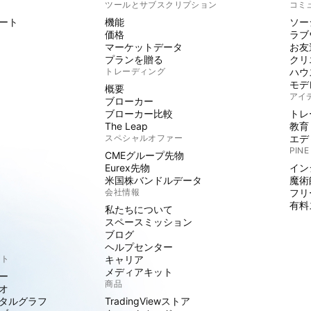
ト
ツールとサブスクリプション
コミ
ート
機能
ソー
価格
ラブ
マーケットデータ
お友
プランを贈る
クリ
トレーディング
ハウ
モデ
概要
アイ
ブローカー
ブローカー比較
トレ
The Leap
教育
スペシャルオファー
エデ
PINE
CMEグループ先物
Eurex先物
イン
米国株バンドルデータ
魔術
会社情報
フリ
有料
私たちについて
スペースミッション
ブログ
ヘルプセンター
クト
キャリア
メディアキット
ー
商品
オ
タルグラフ
TradingViewストア