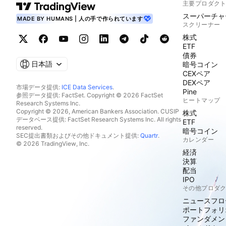
主要プロダク
スーパーチャ
MADE BY HUMANS | 人の手で作られています
スクリーナー
株式
ETF
債券
日本語
暗号コイン
CEXペア
DEXペア
市場データ提供:
ICE Data Services
.
Pine
参照データ提供: FactSet. Copyright © 2026 FactSet
ヒートマップ
Research Systems Inc.
Copyright © 2026, American Bankers Association. CUSIP
株式
データベース提供: FactSet Research Systems Inc. All rights
ETF
reserved.
暗号コイン
SEC提出書類およびその他ドキュメント提供:
Quartr
.
カレンダー
© 2026 TradingView, Inc.
経済
決算
配当
IPO
その他プロダ
ニュースフロ
ポートフォリ
ファンダメン