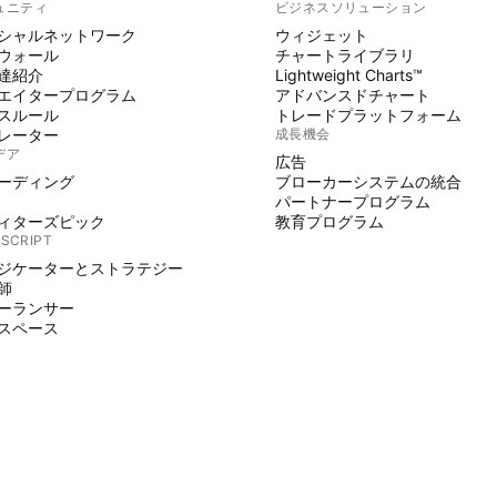
ュニティ
ビジネスソリューション
シャルネットワーク
ウィジェット
ウォール
チャートライブラリ
達紹介
Lightweight Charts™
エイタープログラム
アドバンスドチャート
スルール
トレードプラットフォーム
レーター
成長機会
デア
広告
ーディング
ブローカーシステムの統合
パートナープログラム
ィターズピック
教育プログラム
 SCRIPT
ジケーターとストラテジー
師
ーランサー
スペース