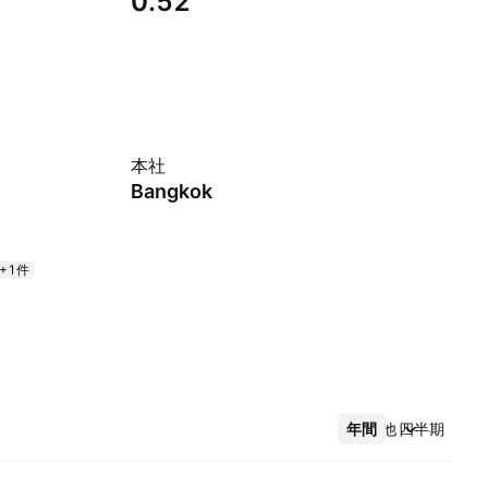
0.52
本社
Bangkok
+1件
年間
その他
四半期