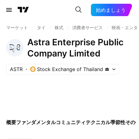
始めましょう
マーケット
/
タイ
/
株式
/
消費者サービス
/
映画・エンタ
Astra Enterprise Public
Company Limited
ASTR
Stock Exchange of Thailand
概要
ファンダメンタル
コミュニティ
テクニカル
季節性
その