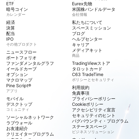
ETF
Eurex先物
暗号コイン
米国株バンドルデータ
カレンダー
会社情報
経済
私たちについて
決算
スペースミッション
配当
ブログ
IPO
ヘルプセンター
その他プロダクト
キャリア
メディアキット
ニュースフロー
商品
ポートフォリオ
ファンダメンタルグラフ
TradingViewストア
イールドカーブ
タロットカード
オプション
C63 TradeTime
マクロマップ
ポリシーとセキュリティ
Pine Script®
利用規約
アプリ
免責事項
モバイル
プライバシーポリシー
デスクトップ
Cookieポリシー
コミュニティ
アクセシビリティ宣言
セキュリティのヒント
ソーシャルネットワーク
バグバウンティ・プログラム
ラブウォール
ステータスページ
お友達紹介
ビジネスソリューション
クリエイタープログラム