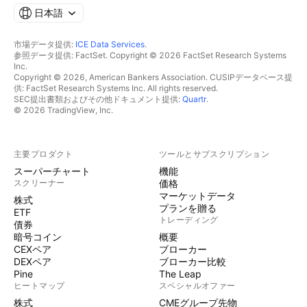
日本語
市場データ提供:
ICE Data Services
.
参照データ提供: FactSet. Copyright © 2026 FactSet Research Systems
Inc.
Copyright © 2026, American Bankers Association. CUSIPデータベース提
供: FactSet Research Systems Inc. All rights reserved.
SEC提出書類およびその他ドキュメント提供:
Quartr
.
© 2026 TradingView, Inc.
主要プロダクト
ツールとサブスクリプション
スーパーチャート
機能
スクリーナー
価格
マーケットデータ
株式
プランを贈る
ETF
トレーディング
債券
暗号コイン
概要
CEXペア
ブローカー
DEXペア
ブローカー比較
Pine
The Leap
ヒートマップ
スペシャルオファー
株式
CMEグループ先物