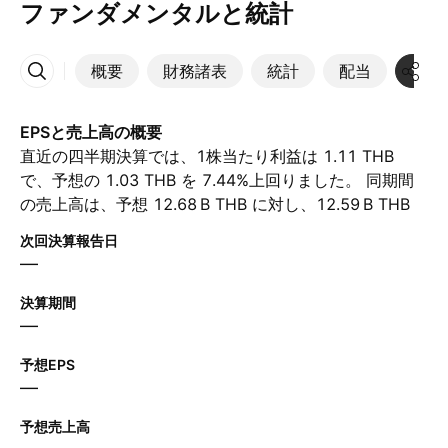
ファンダメンタルと統計
概要
財務諸表
統計
配当
決算
その他
EPSと売上高の概要
直近の四半期決算では、1株当たり利益は 1.11 THB
で、予想の 1.03 THB を 7.44%上回りました。 同期間
の売上高は、予想 ‪12.68 B‬ THB に対し、‪12.59 B‬ THB
に達しました。 次の四半期について、アナリストは1株
次回決算報告日
当たり利益が 1.06 THB、売上高が ‪12.72 B‬ THB と予想
—
しています。
決算期間
—
予想EPS
—
予想売上高