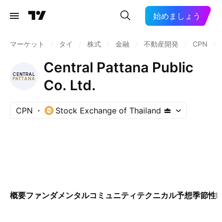
始めましょう
マーケット
/
タイ
/
株式
/
金融
/
不動産開発
/
CPN
/
Central Pattana Public
Co. Ltd.
CPN
Stock Exchange of Thailand
概要
ファンダメンタル
コミュニティ
テクニカル
予想
季節性
E