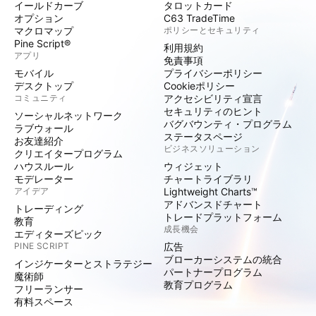
イールドカーブ
タロットカード
オプション
C63 TradeTime
マクロマップ
ポリシーとセキュリティ
Pine Script®
利用規約
アプリ
免責事項
モバイル
プライバシーポリシー
デスクトップ
Cookieポリシー
コミュニティ
アクセシビリティ宣言
セキュリティのヒント
ソーシャルネットワーク
バグバウンティ・プログラム
ラブウォール
ステータスページ
お友達紹介
ビジネスソリューション
クリエイタープログラム
ハウスルール
ウィジェット
モデレーター
チャートライブラリ
アイデア
Lightweight Charts™
アドバンスドチャート
トレーディング
トレードプラットフォーム
教育
成長機会
エディターズピック
PINE SCRIPT
広告
ブローカーシステムの統合
インジケーターとストラテジー
パートナープログラム
魔術師
教育プログラム
フリーランサー
有料スペース