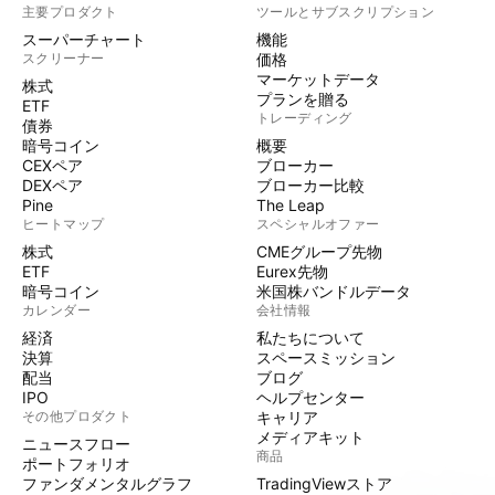
主要プロダクト
ツールとサブスクリプション
スーパーチャート
機能
スクリーナー
価格
マーケットデータ
株式
プランを贈る
ETF
トレーディング
債券
暗号コイン
概要
CEXペア
ブローカー
DEXペア
ブローカー比較
Pine
The Leap
ヒートマップ
スペシャルオファー
株式
CMEグループ先物
ETF
Eurex先物
暗号コイン
米国株バンドルデータ
カレンダー
会社情報
経済
私たちについて
決算
スペースミッション
配当
ブログ
IPO
ヘルプセンター
その他プロダクト
キャリア
メディアキット
ニュースフロー
商品
ポートフォリオ
ファンダメンタルグラフ
TradingViewストア