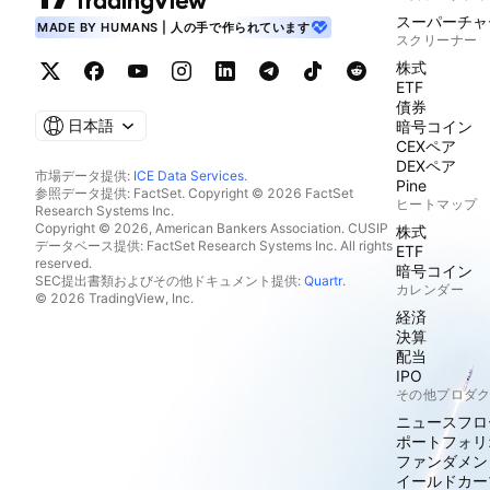
スーパーチャ
MADE BY HUMANS | 人の手で作られています
スクリーナー
株式
ETF
債券
日本語
暗号コイン
CEXペア
DEXペア
市場データ提供:
ICE Data Services
.
Pine
参照データ提供: FactSet. Copyright © 2026 FactSet
ヒートマップ
Research Systems Inc.
Copyright © 2026, American Bankers Association. CUSIP
株式
データベース提供: FactSet Research Systems Inc. All rights
ETF
reserved.
暗号コイン
SEC提出書類およびその他ドキュメント提供:
Quartr
.
カレンダー
© 2026 TradingView, Inc.
経済
決算
配当
IPO
その他プロダ
ニュースフロ
ポートフォリ
ファンダメン
イールドカー