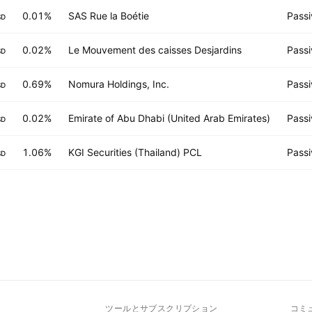
0.01%
SAS Rue la Boétie
Passi
SD
0.02%
Le Mouvement des caisses Desjardins
Passi
SD
0.69%
Nomura Holdings, Inc.
Passi
SD
0.02%
Emirate of Abu Dhabi (United Arab Emirates)
Passi
SD
1.06%
KGI Securities (Thailand) PCL
Passi
SD
ト
ツールとサブスクリプション
コミ