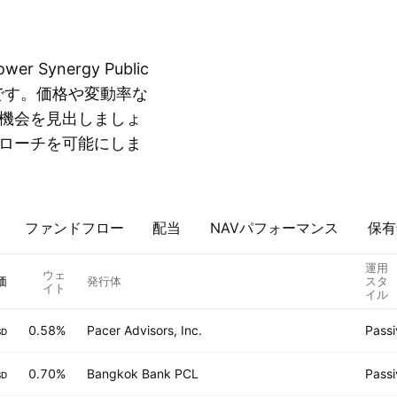
Synergy Public
覧です。価格や変動率な
機会を見出しましょ
ローチを可能にしま
ファンドフロー
配当
NAVパフォーマンス
保有
運用
ウェ
価
発行体
スタ
イト
イル
0.58%
Pacer Advisors, Inc.
Passi
SD
0.70%
Bangkok Bank PCL
Passi
SD