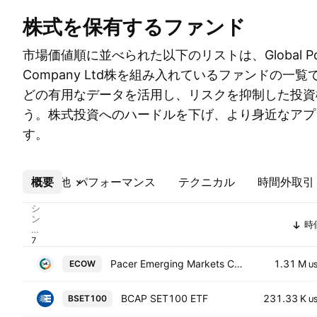
株式を保有するファンド
市場価値順に並べられた以下のリストは、Global Power 
Company Ltd株を組み入れているファンドの一
どの有用なデータを活用し、リスクを抑制した投資
う。株式投資へのハードルを下げ、より身近なアプ
す。
概要
その他
パフォーマンス
テクニカル
時間外取引
シ
ン
時
ボ
ル
Pacer Emerging Markets Cash Cows 100 ETF
1.31 M
ECOW
U
BCAP SET100 ETF
231.33 K
BSET100
U