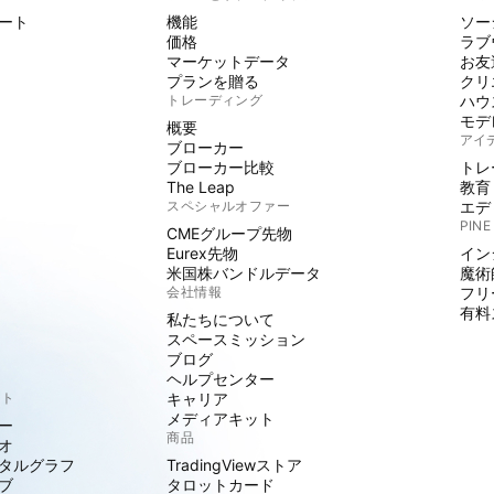
ート
機能
ソー
価格
ラブ
マーケットデータ
お友
プランを贈る
クリ
トレーディング
ハウ
モデ
概要
アイ
ブローカー
ブローカー比較
トレ
The Leap
教育
スペシャルオファー
エデ
PINE
CMEグループ先物
Eurex先物
イン
米国株バンドルデータ
魔術
会社情報
フリ
有料
私たちについて
スペースミッション
ブログ
ヘルプセンター
クト
キャリア
メディアキット
ー
商品
オ
タルグラフ
TradingViewストア
ブ
タロットカード