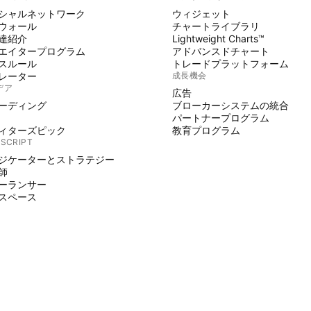
シャルネットワーク
ウィジェット
ウォール
チャートライブラリ
達紹介
Lightweight Charts™
エイタープログラム
アドバンスドチャート
スルール
トレードプラットフォーム
レーター
成長機会
デア
広告
ーディング
ブローカーシステムの統合
パートナープログラム
ィターズピック
教育プログラム
 SCRIPT
ジケーターとストラテジー
師
ーランサー
スペース