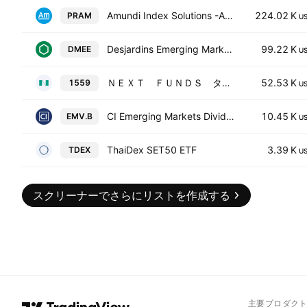
Amundi Index Solutions -Amundi Prime Emerging Mrkts UCITS ETF
224.02 K
PRAM
U
Desjardins Emerging Markets Equity Index ETF Trust Units -Unhedged-
99.22 K
DMEE
U
ＮＥＸＴ ＦＵＮＤＳ タイ株式ＳＥＴ５０指数連動型上場投信
52.53 K
1559
U
CI Emerging Markets Dividend Index ETF
10.45 K
EMV.B
U
ThaiDex SET50 ETF
3.39 K
TDEX
U
スクリーナーでさらにリストを作成する
主要プロダク