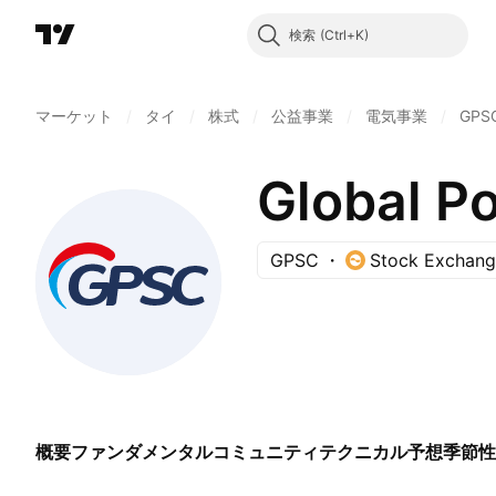
検索
マーケット
/
タイ
/
株式
/
公益事業
/
電気事業
/
GPS
Global P
GPSC
Stock Exchang
概要
ファンダメンタル
コミュニティ
テクニカル
予想
季節性