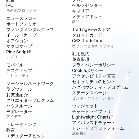
IPO
ヘルプセンター
その他プロダクト
キャリア
メディアキット
ニュースフロー
商品
ポートフォリオ
ファンダメンタルグラフ
TradingViewストア
イールドカーブ
タロットカード
オプション
C63 TradeTime
マクロマップ
ポリシーとセキュリティ
Pine Script®
利用規約
アプリ
免責事項
モバイル
プライバシーポリシー
デスクトップ
Cookieポリシー
コミュニティ
アクセシビリティ宣言
セキュリティのヒント
ソーシャルネットワーク
バグバウンティ・プログラム
ラブウォール
ステータスページ
お友達紹介
ビジネスソリューション
クリエイタープログラム
ハウスルール
ウィジェット
モデレーター
チャートライブラリ
アイデア
Lightweight Charts™
アドバンスドチャート
トレーディング
トレードプラットフォーム
教育
成長機会
エディターズピック