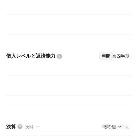
借入レベルと返済能力
年間
その他
四半期
決算
年間
その他
四半期
次回
:
—