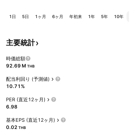
1日
5日
1ヶ月
6ヶ月
年初来
1年
5年
10年
全
主要統計
時価総額
‪92.69 M‬
THB
配当利回り (予測値)
10.71%
PER (直近12ヶ月)
6.98
基本EPS (直近12ヶ月)
0.02
THB