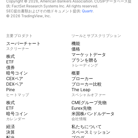
Copyright © 2026, American Bankers Association. CUSIPデータベース提
供: FactSet Research Systems Inc. All rights reserved.
SEC提出書類およびその他ドキュメント提供:
Quartr
.
© 2026 TradingView, Inc.
主要プロダクト
ツールとサブスクリプション
スーパーチャート
機能
スクリーナー
価格
マーケットデータ
株式
プランを贈る
ETF
トレーディング
債券
暗号コイン
概要
CEXペア
ブローカー
DEXペア
ブローカー比較
Pine
The Leap
ヒートマップ
スペシャルオファー
株式
CMEグループ先物
ETF
Eurex先物
暗号コイン
米国株バンドルデータ
カレンダー
会社情報
経済
私たちについて
決算
スペースミッション
配当
ブログ