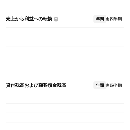
売上から利益への転換
年間
その他
四半期
貸付残高および顧客預金残高
年間
その他
四半期