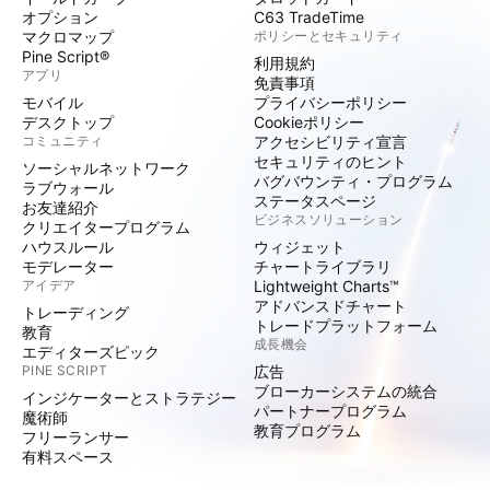
オプション
C63 TradeTime
マクロマップ
ポリシーとセキュリティ
Pine Script®
利用規約
アプリ
免責事項
モバイル
プライバシーポリシー
デスクトップ
Cookieポリシー
コミュニティ
アクセシビリティ宣言
セキュリティのヒント
ソーシャルネットワーク
バグバウンティ・プログラム
ラブウォール
ステータスページ
お友達紹介
ビジネスソリューション
クリエイタープログラム
ハウスルール
ウィジェット
モデレーター
チャートライブラリ
アイデア
Lightweight Charts™
アドバンスドチャート
トレーディング
トレードプラットフォーム
教育
成長機会
エディターズピック
PINE SCRIPT
広告
ブローカーシステムの統合
インジケーターとストラテジー
パートナープログラム
魔術師
教育プログラム
フリーランサー
有料スペース