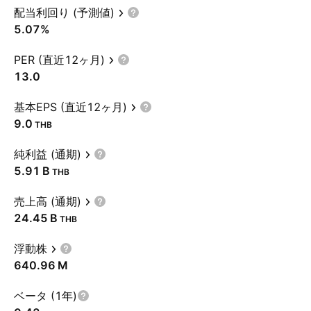
配当利回り (予測値)
5.07%
PER (直近12ヶ月)
13.0
基本EPS (直近12ヶ月)
9.0
THB
純利益 (通期)
‪5.91 B‬
THB
売上高 (通期)
‪24.45 B‬
THB
浮動株
‪640.96 M‬
ベータ (1年)