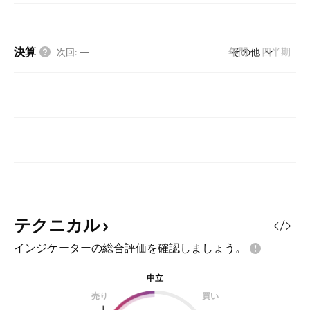
決算
年間
その他
四半期
次回
:
—
テクニカル
インジケーターの総合評価を確認しましょう。
中立
売り
買い