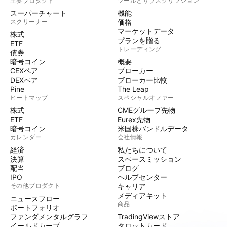
主要プロダクト
ツールとサブスクリプション
スーパーチャート
機能
スクリーナー
価格
マーケットデータ
株式
プランを贈る
ETF
トレーディング
債券
暗号コイン
概要
CEXペア
ブローカー
DEXペア
ブローカー比較
Pine
The Leap
ヒートマップ
スペシャルオファー
株式
CMEグループ先物
ETF
Eurex先物
暗号コイン
米国株バンドルデータ
カレンダー
会社情報
経済
私たちについて
決算
スペースミッション
配当
ブログ
IPO
ヘルプセンター
その他プロダクト
キャリア
メディアキット
ニュースフロー
商品
ポートフォリオ
ファンダメンタルグラフ
TradingViewストア
イールドカーブ
タロットカード