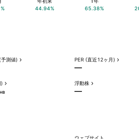
月
年初来
1年
1%
44.94%
65.38%
2
(予測値)
PER (直近12ヶ月)
—
)
浮動株
—
HB
ウェブサイト