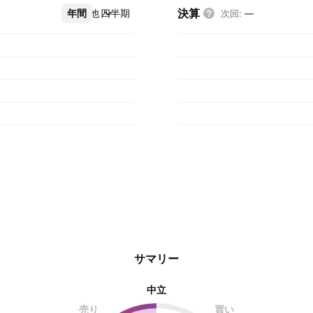
決算
年間
その他
四半期
次回
:
—
サマリー
中立
売り
買い