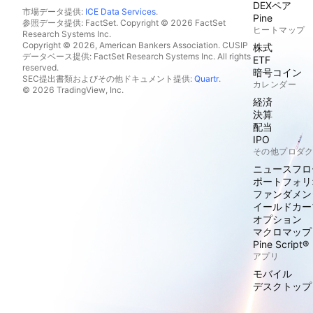
DEXペア
市場データ提供:
ICE Data Services
.
Pine
参照データ提供: FactSet. Copyright © 2026 FactSet
ヒートマップ
Research Systems Inc.
Copyright © 2026, American Bankers Association. CUSIP
株式
データベース提供: FactSet Research Systems Inc. All rights
ETF
reserved.
暗号コイン
SEC提出書類およびその他ドキュメント提供:
Quartr
.
カレンダー
© 2026 TradingView, Inc.
経済
決算
配当
IPO
その他プロダ
ニュースフロ
ポートフォリ
ファンダメン
イールドカー
オプション
マクロマップ
Pine Script®
アプリ
モバイル
デスクトップ