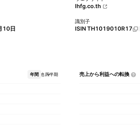
lhfg.co.th
識別子
月10日
ISIN
TH1019010R17
売上から利益への転換
年間
その他
四半期