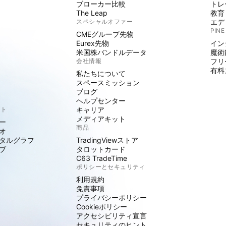
ブローカー比較
トレ
The Leap
教育
スペシャルオファー
エデ
PINE
CMEグループ先物
Eurex先物
イン
米国株バンドルデータ
魔術
会社情報
フリ
有料
私たちについて
スペースミッション
ブログ
ヘルプセンター
クト
キャリア
メディアキット
ー
商品
オ
タルグラフ
TradingViewストア
ブ
タロットカード
C63 TradeTime
ポリシーとセキュリティ
利用規約
免責事項
プライバシーポリシー
Cookieポリシー
アクセシビリティ宣言
セキュリティのヒント