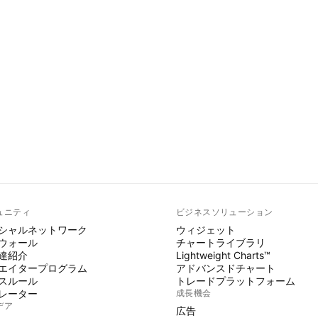
ュニティ
ビジネスソリューション
シャルネットワーク
ウィジェット
ウォール
チャートライブラリ
達紹介
Lightweight Charts™
エイタープログラム
アドバンスドチャート
スルール
トレードプラットフォーム
レーター
成長機会
デア
広告