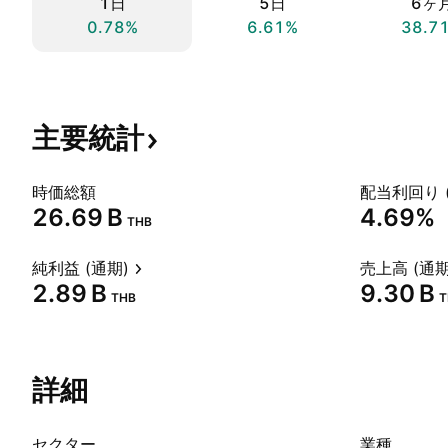
1日
5日
6ヶ
0.78%
6.61%
38.7
主要統計
時価総額
配当利回り 
‪26.69 B‬
4.69%
THB
純利益 (通期)
売上高 (通期
‪2.89 B‬
‪9.30 B‬
THB
T
詳細
セクター
業種