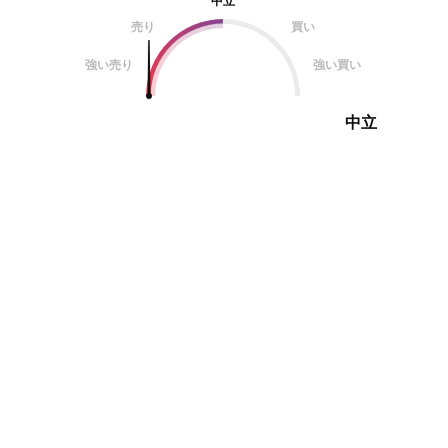
中立
売り
買い
強い売り
強い買い
中立