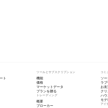
ト
ツールとサブスクリプション
コミ
ート
機能
ソー
価格
ラブ
マーケットデータ
お友
プランを贈る
クリ
トレーディング
ハウ
モデ
概要
アイ
ブローカー