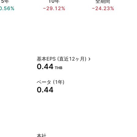
5年
10年
全期間
0.56%
−29.12%
−24.23%
基本EPS (直近12ヶ月)
0.44
THB
ベータ (1年)
0.44
本社