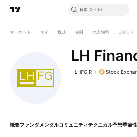
検索
マーケット
/
タイ
/
株式
/
金融
/
地方銀行
/
LHFG.R
LH Finan
LHFG.R
Stock Exchan
概要
ファンダメンタル
コミュニティ
テクニカル
予想
季節性