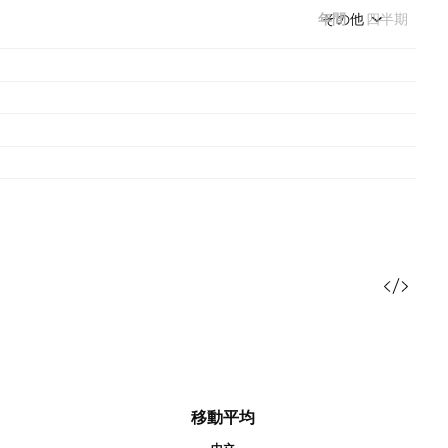
年間
その他
四半期
移動平均