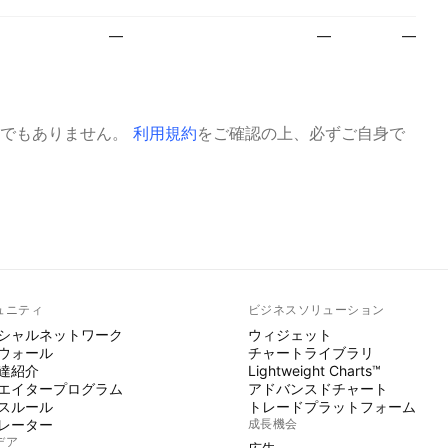
—
—
—
でもありません。
利用規約
をご確認の上、必ずご自身で
ュニティ
ビジネスソリューション
シャルネットワーク
ウィジェット
ウォール
チャートライブラリ
達紹介
Lightweight Charts™
エイタープログラム
アドバンスドチャート
スルール
トレードプラットフォーム
レーター
成長機会
デア