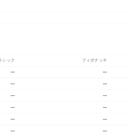
ラシック
フィボナッチ
—
—
—
—
—
—
—
—
—
—
—
—