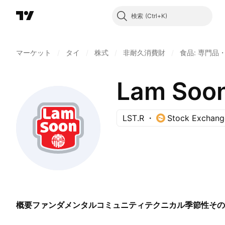
検索
マーケット
/
タイ
/
株式
/
非耐久消費財
/
食品: 専門品
Lam Soon
LST.R
Stock Exchange
概要
ファンダメンタル
コミュニティ
テクニカル
季節性
その