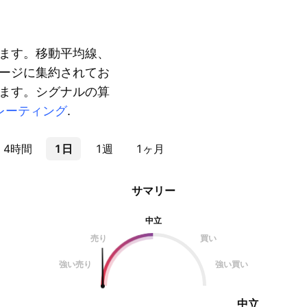
ます。移動平均線、
ージに集約されてお
ます。シグナルの算
レーティング
.
4時間
1日
1週
1ヶ月
サマリー
中立
売り
買い
強い売り
強い買い
中立