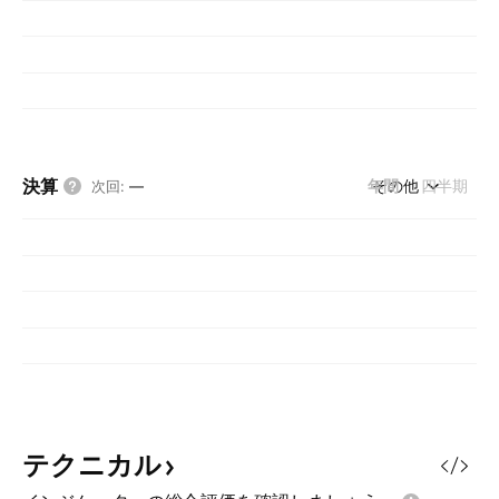
決算
年間
その他
四半期
次回
:
—
テクニカル