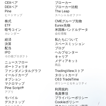
CEXペア
ブローカー
DEXペア
ブローカー比較
Pine
The Leap
ヒートマップ
スペシャルオファー
株式
CMEグループ先物
ETF
Eurex先物
暗号コイン
米国株バンドルデータ
カレンダー
会社情報
経済
私たちについて
決算
スペースミッション
配当
ブログ
IPO
ヘルプセンター
その他プロダクト
キャリア
メディアキット
ニュースフロー
商品
ポートフォリオ
ファンダメンタルグラフ
TradingViewストア
イールドカーブ
タロットカード
オプション
C63 TradeTime
マクロマップ
ポリシーとセキュリティ
Pine Script®
利用規約
アプリ
免責事項
モバイル
プライバシーポリシー
デスクトップ
Cookieポリシー
コミュニティ