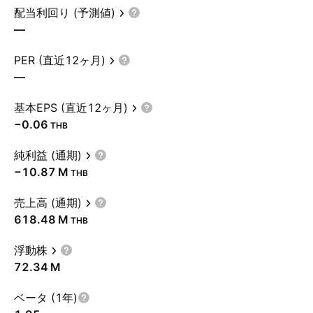
配当利回り (予測値)
—
PER (直近12ヶ月)
—
基本EPS (直近12ヶ月)
−0.06
THB
純利益 (通期)
‪−10.87 M‬
THB
売上高 (通期)
‪618.48 M‬
THB
浮動株
‪72.34 M‬
ベータ (1年)