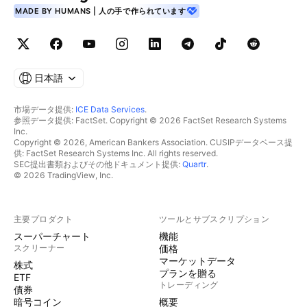
MADE BY HUMANS | 人の手で作られています
日本語
市場データ提供:
ICE Data Services
.
参照データ提供: FactSet. Copyright © 2026 FactSet Research Systems
Inc.
Copyright © 2026, American Bankers Association. CUSIPデータベース提
供: FactSet Research Systems Inc. All rights reserved.
SEC提出書類およびその他ドキュメント提供:
Quartr
.
© 2026 TradingView, Inc.
主要プロダクト
ツールとサブスクリプション
スーパーチャート
機能
スクリーナー
価格
マーケットデータ
株式
プランを贈る
ETF
トレーディング
債券
暗号コイン
概要