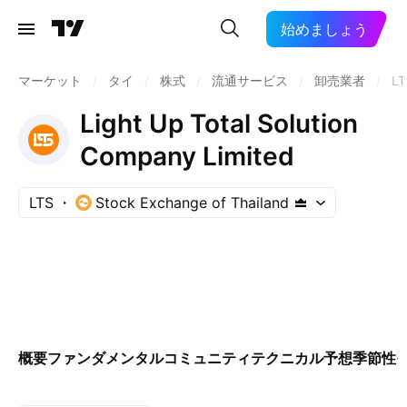
始めましょう
マーケット
/
タイ
/
株式
/
流通サービス
/
卸売業者
/
LT
Light Up Total Solution
Company Limited
LTS
Stock Exchange of Thailand
概要
ファンダメンタル
コミュニティ
テクニカル
予想
季節性