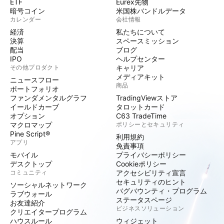
ETF
Eurex先物
暗号コイン
米国株バンドルデータ
カレンダー
会社情報
経済
私たちについて
決算
スペースミッション
配当
ブログ
IPO
ヘルプセンター
その他プロダクト
キャリア
メディアキット
ニュースフロー
商品
ポートフォリオ
ファンダメンタルグラフ
TradingViewストア
イールドカーブ
タロットカード
オプション
C63 TradeTime
マクロマップ
ポリシーとセキュリティ
Pine Script®
利用規約
アプリ
免責事項
モバイル
プライバシーポリシー
デスクトップ
Cookieポリシー
コミュニティ
アクセシビリティ宣言
セキュリティのヒント
ソーシャルネットワーク
バグバウンティ・プログラム
ラブウォール
ステータスページ
お友達紹介
ビジネスソリューション
クリエイタープログラム
ハウスルール
ウィジェット