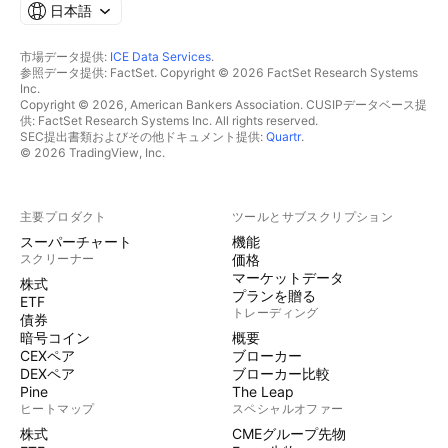
日本語
市場データ提供:
ICE Data Services
.
参照データ提供: FactSet. Copyright © 2026 FactSet Research Systems
Inc.
Copyright © 2026, American Bankers Association. CUSIPデータベース提
供: FactSet Research Systems Inc. All rights reserved.
SEC提出書類およびその他ドキュメント提供:
Quartr
.
© 2026 TradingView, Inc.
主要プロダクト
ツールとサブスクリプション
スーパーチャート
機能
スクリーナー
価格
マーケットデータ
株式
プランを贈る
ETF
トレーディング
債券
暗号コイン
概要
CEXペア
ブローカー
DEXペア
ブローカー比較
Pine
The Leap
ヒートマップ
スペシャルオファー
株式
CMEグループ先物