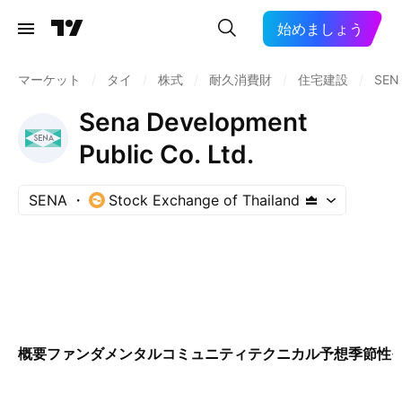
始めましょう
マーケット
/
タイ
/
株式
/
耐久消費財
/
住宅建設
/
SEN
Sena Development
Public Co. Ltd.
SENA
Stock Exchange of Thailand
概要
ファンダメンタル
コミュニティ
テクニカル
予想
季節性