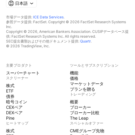
日本語
市場データ提供:
ICE Data Services
.
参照データ提供: FactSet. Copyright © 2026 FactSet Research Systems
Inc.
Copyright © 2026, American Bankers Association. CUSIPデータベース提
供: FactSet Research Systems Inc. All rights reserved.
SEC提出書類およびその他ドキュメント提供:
Quartr
.
© 2026 TradingView, Inc.
主要プロダクト
ツールとサブスクリプション
スーパーチャート
機能
スクリーナー
価格
マーケットデータ
株式
プランを贈る
ETF
トレーディング
債券
暗号コイン
概要
CEXペア
ブローカー
DEXペア
ブローカー比較
Pine
The Leap
ヒートマップ
スペシャルオファー
株式
CMEグループ先物