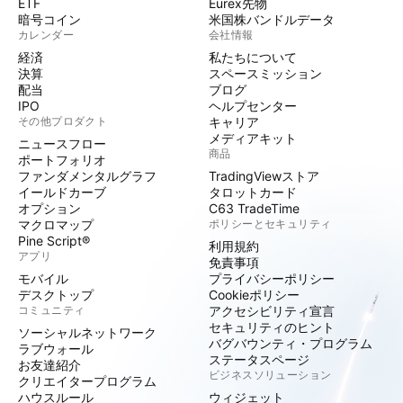
ETF
Eurex先物
暗号コイン
米国株バンドルデータ
カレンダー
会社情報
経済
私たちについて
決算
スペースミッション
配当
ブログ
IPO
ヘルプセンター
その他プロダクト
キャリア
メディアキット
ニュースフロー
商品
ポートフォリオ
ファンダメンタルグラフ
TradingViewストア
イールドカーブ
タロットカード
オプション
C63 TradeTime
マクロマップ
ポリシーとセキュリティ
Pine Script®
利用規約
アプリ
免責事項
モバイル
プライバシーポリシー
デスクトップ
Cookieポリシー
コミュニティ
アクセシビリティ宣言
セキュリティのヒント
ソーシャルネットワーク
バグバウンティ・プログラム
ラブウォール
ステータスページ
お友達紹介
ビジネスソリューション
クリエイタープログラム
ハウスルール
ウィジェット