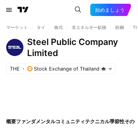
始めましょう
マーケット
/
タイ
/
株式
/
非エネルギー鉱物
/
鉄鋼
/
T
Steel Public Company
Limited
THE
Stock Exchange of Thailand
概要
ファンダメンタル
コミュニティ
テクニカル
季節性
その