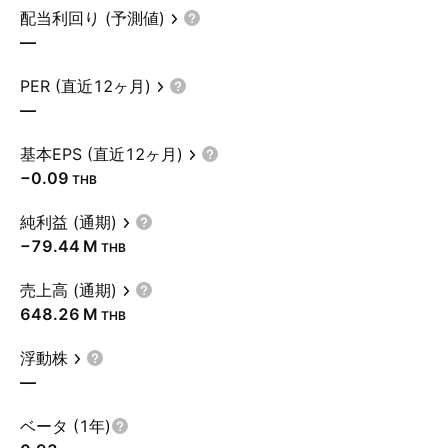
配当利回り (予測値)
—
PER (直近12ヶ月)
—
基本EPS (直近12ヶ月)
−0.09
THB
純利益 (通期)
‪−79.44 M‬
THB
売上高 (通期)
‪648.26 M‬
THB
浮動株
—
ベータ (1年)