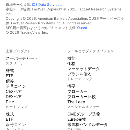
市場データ提供:
ICE Data Services
.
参照データ提供: FactSet. Copyright © 2026 FactSet Research Systems
Inc.
Copyright © 2026, American Bankers Association. CUSIPデータベース提
供: FactSet Research Systems Inc. All rights reserved.
SEC提出書類およびその他ドキュメント提供:
Quartr
.
© 2026 TradingView, Inc.
主要プロダクト
ツールとサブスクリプション
スーパーチャート
機能
スクリーナー
価格
マーケットデータ
株式
プランを贈る
ETF
トレーディング
債券
暗号コイン
概要
CEXペア
ブローカー
DEXペア
ブローカー比較
Pine
The Leap
ヒートマップ
スペシャルオファー
株式
CMEグループ先物
ETF
Eurex先物
暗号コイン
米国株バンドルデータ
カレンダー
会社情報