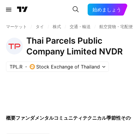
始めましょう
マーケット
/
タイ
/
株式
/
交通・輸送
/
航空貨物・宅配便
Thai Parcels Public
Company Limited NVDR
TPL.R
Stock Exchange of Thailand
概要
ファンダメンタル
コミュニティ
テクニカル
季節性
その