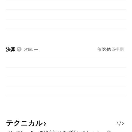
決算
年間
その他
四半期
次回
:
—
テクニカル