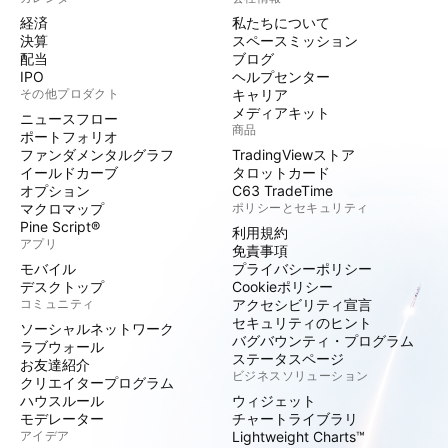
経済
私たちについて
決算
スペースミッション
配当
ブログ
IPO
ヘルプセンター
その他プロダクト
キャリア
メディアキット
ニュースフロー
商品
ポートフォリオ
ファンダメンタルグラフ
TradingViewストア
イールドカーブ
タロットカード
オプション
C63 TradeTime
マクロマップ
ポリシーとセキュリティ
Pine Script®
利用規約
アプリ
免責事項
モバイル
プライバシーポリシー
デスクトップ
Cookieポリシー
コミュニティ
アクセシビリティ宣言
セキュリティのヒント
ソーシャルネットワーク
バグバウンティ・プログラム
ラブウォール
ステータスページ
お友達紹介
ビジネスソリューション
クリエイタープログラム
ハウスルール
ウィジェット
モデレーター
チャートライブラリ
アイデア
Lightweight Charts™