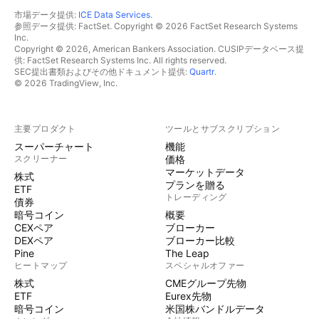
市場データ提供:
ICE Data Services
.
参照データ提供: FactSet. Copyright © 2026 FactSet Research Systems
Inc.
Copyright © 2026, American Bankers Association. CUSIPデータベース提
供: FactSet Research Systems Inc. All rights reserved.
SEC提出書類およびその他ドキュメント提供:
Quartr
.
© 2026 TradingView, Inc.
主要プロダクト
ツールとサブスクリプション
スーパーチャート
機能
スクリーナー
価格
マーケットデータ
株式
プランを贈る
ETF
トレーディング
債券
暗号コイン
概要
CEXペア
ブローカー
DEXペア
ブローカー比較
Pine
The Leap
ヒートマップ
スペシャルオファー
株式
CMEグループ先物
ETF
Eurex先物
暗号コイン
米国株バンドルデータ