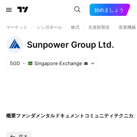
始めましょう
マーケット
/
シンガポール
/
株式
/
生産財製造
/
産業機械
Sunpower Group Ltd.
5GD
Singapore Exchange
概要
ファンダメンタル
ドキュメント
コミュニティ
テクニカ
戻る