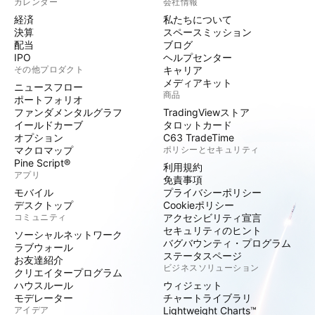
カレンダー
会社情報
経済
私たちについて
決算
スペースミッション
配当
ブログ
IPO
ヘルプセンター
その他プロダクト
キャリア
メディアキット
ニュースフロー
商品
ポートフォリオ
ファンダメンタルグラフ
TradingViewストア
イールドカーブ
タロットカード
オプション
C63 TradeTime
マクロマップ
ポリシーとセキュリティ
Pine Script®
利用規約
アプリ
免責事項
モバイル
プライバシーポリシー
デスクトップ
Cookieポリシー
コミュニティ
アクセシビリティ宣言
セキュリティのヒント
ソーシャルネットワーク
バグバウンティ・プログラム
ラブウォール
ステータスページ
お友達紹介
ビジネスソリューション
クリエイタープログラム
ハウスルール
ウィジェット
モデレーター
チャートライブラリ
アイデア
Lightweight Charts™