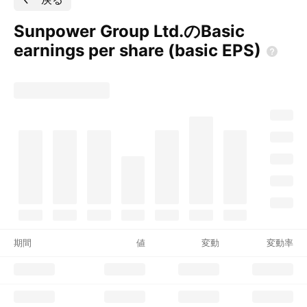
Sunpower Group Ltd.のBasic
earnings per share (basic
EPS)
期間
値
変動
変動率