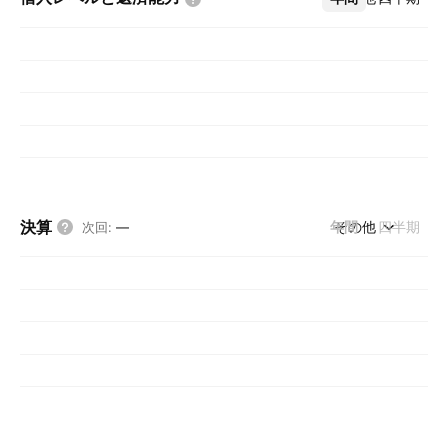
決算
年間
その他
四半期
次回
:
—