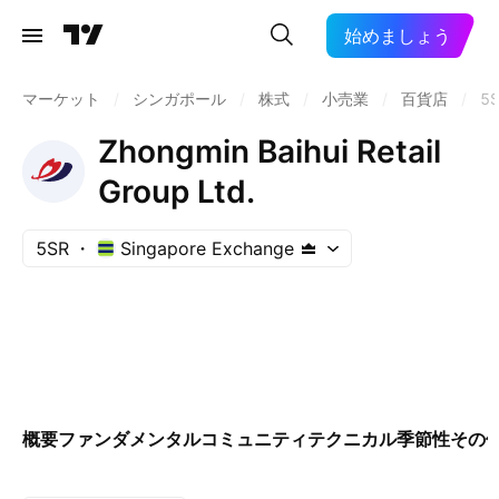
始めましょう
マーケット
/
シンガポール
/
株式
/
小売業
/
百貨店
/
5
Zhongmin Baihui Retail
Group Ltd.
5SR
Singapore Exchange
概要
ファンダメンタル
コミュニティ
テクニカル
季節性
その