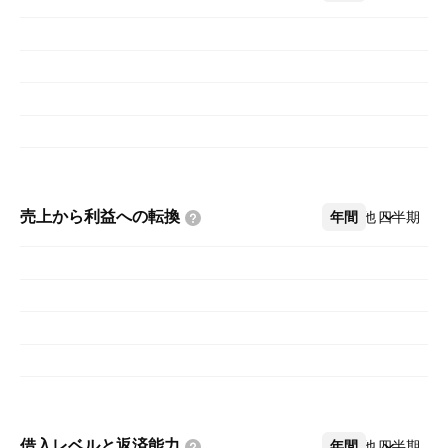
売上から利益への転換
年間
その他
四半期
借入レベルと返済能力
年間
その他
四半期