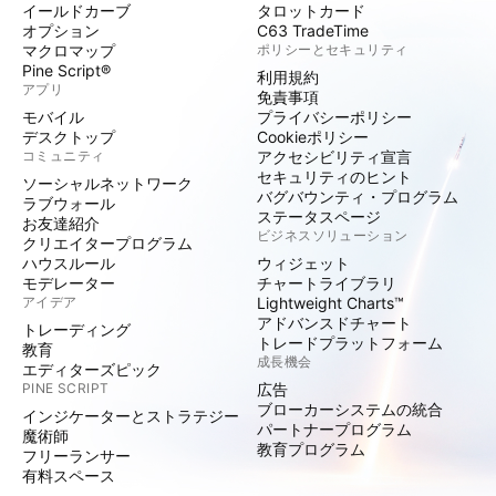
イールドカーブ
タロットカード
オプション
C63 TradeTime
マクロマップ
ポリシーとセキュリティ
Pine Script®
利用規約
アプリ
免責事項
モバイル
プライバシーポリシー
デスクトップ
Cookieポリシー
コミュニティ
アクセシビリティ宣言
セキュリティのヒント
ソーシャルネットワーク
バグバウンティ・プログラム
ラブウォール
ステータスページ
お友達紹介
ビジネスソリューション
クリエイタープログラム
ハウスルール
ウィジェット
モデレーター
チャートライブラリ
アイデア
Lightweight Charts™
アドバンスドチャート
トレーディング
トレードプラットフォーム
教育
成長機会
エディターズピック
PINE SCRIPT
広告
ブローカーシステムの統合
インジケーターとストラテジー
パートナープログラム
魔術師
教育プログラム
フリーランサー
有料スペース