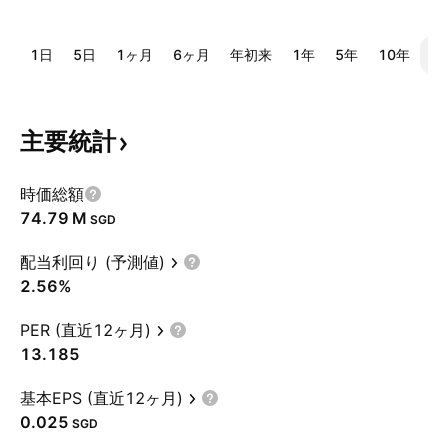
1日
5日
1ヶ月
6ヶ月
年初来
1年
5年
10年
全
主要統計
時価総額
‪74.79 M‬
SGD
配当利回り (予測値)
2.56%
PER (直近12ヶ月)
13.185
基本EPS (直近12ヶ月)
0.025
SGD