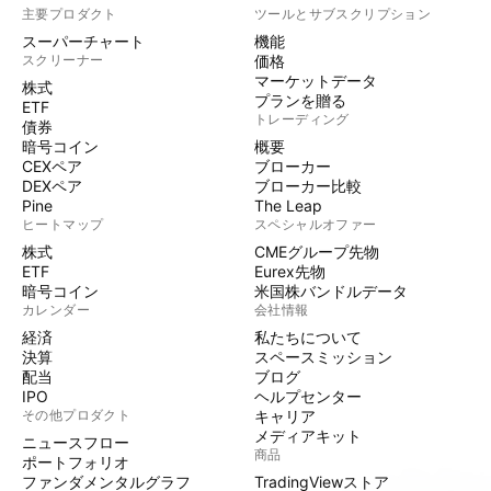
主要プロダクト
ツールとサブスクリプション
スーパーチャート
機能
スクリーナー
価格
マーケットデータ
株式
プランを贈る
ETF
トレーディング
債券
暗号コイン
概要
CEXペア
ブローカー
DEXペア
ブローカー比較
Pine
The Leap
ヒートマップ
スペシャルオファー
株式
CMEグループ先物
ETF
Eurex先物
暗号コイン
米国株バンドルデータ
カレンダー
会社情報
経済
私たちについて
決算
スペースミッション
配当
ブログ
IPO
ヘルプセンター
その他プロダクト
キャリア
メディアキット
ニュースフロー
商品
ポートフォリオ
ファンダメンタルグラフ
TradingViewストア