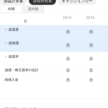
損益計算書
貸借対照表
キャッシュフロー
年間
四半期
指標
2014
2015
通貨: SGD
総資産
総負債
総資本
負債・株主資本の合計
純借入金