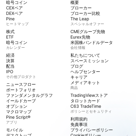
暗号コイン
概要
CEXペア
ブローカー
DEXペア
ブローカー比較
Pine
The Leap
ヒートマップ
スペシャルオファー
株式
CMEグループ先物
ETF
Eurex先物
暗号コイン
米国株バンドルデータ
カレンダー
会社情報
経済
私たちについて
決算
スペースミッション
配当
ブログ
IPO
ヘルプセンター
その他プロダクト
キャリア
メディアキット
ニュースフロー
商品
ポートフォリオ
ファンダメンタルグラフ
TradingViewストア
イールドカーブ
タロットカード
オプション
C63 TradeTime
マクロマップ
ポリシーとセキュリティ
Pine Script®
利用規約
アプリ
免責事項
モバイル
プライバシーポリシー
デスクトップ
Cookieポリシー