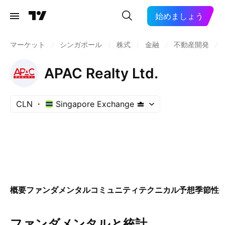
始めましょう
マーケット
/
シンガポール
/
株式
/
金融
/
不動産開発
/
APAC Realty Ltd.
CLN
Singapore Exchange
概要
ファンダメンタル
コミュニティ
テクニカル
予想
季節性
ファンダメンタルと統計