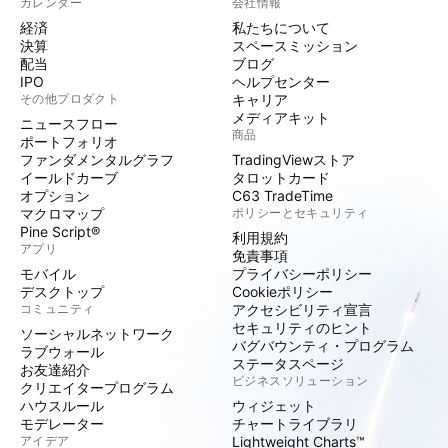
カレンダー
会社情報
経済
私たちについて
決算
スペースミッション
配当
ブログ
IPO
ヘルプセンター
その他プロダクト
キャリア
メディアキット
ニュースフロー
商品
ポートフォリオ
ファンダメンタルグラフ
TradingViewストア
イールドカーブ
タロットカード
オプション
C63 TradeTime
マクロマップ
ポリシーとセキュリティ
Pine Script®
利用規約
アプリ
免責事項
モバイル
プライバシーポリシー
デスクトップ
Cookieポリシー
コミュニティ
アクセシビリティ宣言
セキュリティのヒント
ソーシャルネットワーク
バグバウンティ・プログラム
ラブウォール
ステータスページ
お友達紹介
ビジネスソリューション
クリエイタープログラム
ハウスルール
ウィジェット
モデレーター
チャートライブラリ
アイデア
Lightweight Charts™