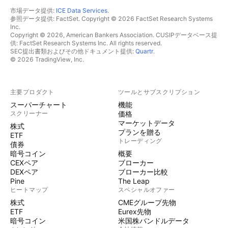
市場データ提供:
ICE Data Services
.
参照データ提供: FactSet. Copyright © 2026 FactSet Research Systems
Inc.
Copyright © 2026, American Bankers Association. CUSIPデータベース提
供: FactSet Research Systems Inc. All rights reserved.
SEC提出書類およびその他ドキュメント提供:
Quartr
.
© 2026 TradingView, Inc.
主要プロダクト
ツールとサブスクリプション
スーパーチャート
機能
スクリーナー
価格
マーケットデータ
株式
プランを贈る
ETF
トレーディング
債券
暗号コイン
概要
CEXペア
ブローカー
DEXペア
ブローカー比較
Pine
The Leap
ヒートマップ
スペシャルオファー
株式
CMEグループ先物
ETF
Eurex先物
暗号コイン
米国株バンドルデータ