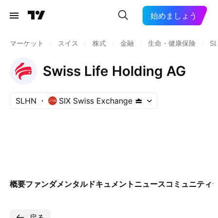
始めましょう
マーケット
/
スイス
/
株式
/
金融
/
生命・健康保険
/
S
Swiss Life Holding AG
SLHN
SIX Swiss Exchange
概要
ファンダメンタル
ドキュメント
ニュース
コミュニティ
戻る