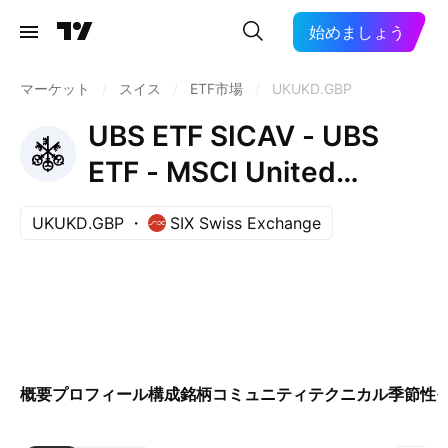
始めましょう
マーケット
/
スイス
/
ETF市場
/
UKUKD.GBP
UBS ETF SICAV - UBS
ETF - MSCI United
Kingdom UCITS ETF -
UKUKD.GBP
SIX Swiss Exchange
(GBP) A-UKdis-
Distribution
概要
プロフィール
構成銘柄
コミュニティ
テクニカル
季節性