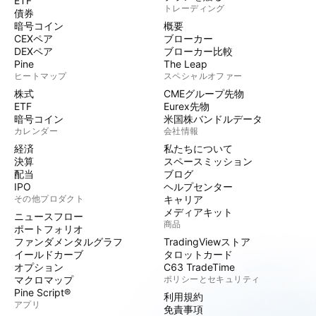
ETF
トレーディング
債券
暗号コイン
概要
CEXペア
ブローカー
DEXペア
ブローカー比較
Pine
The Leap
ヒートマップ
スペシャルオファー
株式
CMEグループ先物
ETF
Eurex先物
暗号コイン
米国株バンドルデータ
カレンダー
会社情報
経済
私たちについて
決算
スペースミッション
配当
ブログ
IPO
ヘルプセンター
その他プロダクト
キャリア
メディアキット
ニュースフロー
商品
ポートフォリオ
ファンダメンタルグラフ
TradingViewストア
イールドカーブ
タロットカード
オプション
C63 TradeTime
マクロマップ
ポリシーとセキュリティ
Pine Script®
利用規約
アプリ
免責事項