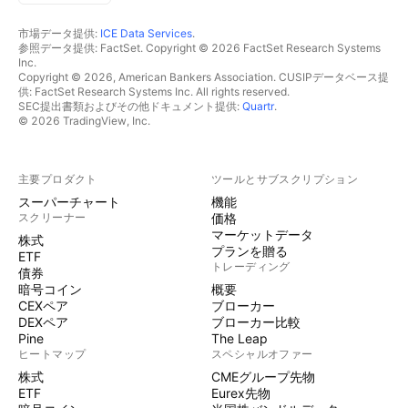
市場データ提供:
ICE Data Services
.
参照データ提供: FactSet. Copyright © 2026 FactSet Research Systems
Inc.
Copyright © 2026, American Bankers Association. CUSIPデータベース提
供: FactSet Research Systems Inc. All rights reserved.
SEC提出書類およびその他ドキュメント提供:
Quartr
.
© 2026 TradingView, Inc.
主要プロダクト
ツールとサブスクリプション
スーパーチャート
機能
スクリーナー
価格
マーケットデータ
株式
プランを贈る
ETF
トレーディング
債券
暗号コイン
概要
CEXペア
ブローカー
DEXペア
ブローカー比較
Pine
The Leap
ヒートマップ
スペシャルオファー
株式
CMEグループ先物
ETF
Eurex先物