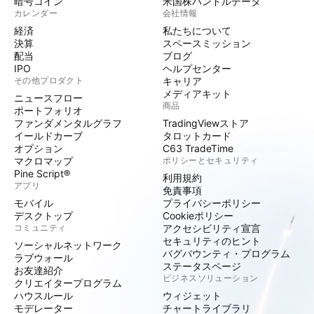
暗号コイン
米国株バンドルデータ
カレンダー
会社情報
経済
私たちについて
決算
スペースミッション
配当
ブログ
IPO
ヘルプセンター
その他プロダクト
キャリア
メディアキット
ニュースフロー
商品
ポートフォリオ
ファンダメンタルグラフ
TradingViewストア
イールドカーブ
タロットカード
オプション
C63 TradeTime
マクロマップ
ポリシーとセキュリティ
Pine Script®
利用規約
アプリ
免責事項
モバイル
プライバシーポリシー
デスクトップ
Cookieポリシー
コミュニティ
アクセシビリティ宣言
セキュリティのヒント
ソーシャルネットワーク
バグバウンティ・プログラム
ラブウォール
ステータスページ
お友達紹介
ビジネスソリューション
クリエイタープログラム
ハウスルール
ウィジェット
モデレーター
チャートライブラリ