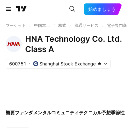
始めましょう
マーケット
/
中国本土
/
株式
/
流通サービス
/
電子専門商
HNA Technology Co. Ltd.
Class A
600751
Shanghai Stock Exchange
概要
ファンダメンタル
コミュニティ
テクニカル
予想
季節性
E