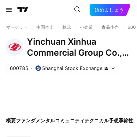
始めましょう
マーケット
/
中国本土
/
株式
/
小売業
/
食品小売
/
600
Yinchuan Xinhua
Commercial Group Co.,
Ltd. Class A
600785
Shanghai Stock Exchange
概要
ファンダメンタル
コミュニティ
テクニカル
予想
季節性
E