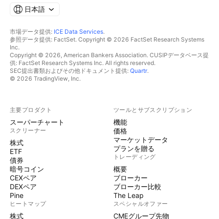
日本語
市場データ提供:
ICE Data Services
.
参照データ提供: FactSet. Copyright © 2026 FactSet Research Systems
Inc.
Copyright © 2026, American Bankers Association. CUSIPデータベース提
供: FactSet Research Systems Inc. All rights reserved.
SEC提出書類およびその他ドキュメント提供:
Quartr
.
© 2026 TradingView, Inc.
主要プロダクト
ツールとサブスクリプション
スーパーチャート
機能
スクリーナー
価格
マーケットデータ
株式
プランを贈る
ETF
トレーディング
債券
暗号コイン
概要
CEXペア
ブローカー
DEXペア
ブローカー比較
Pine
The Leap
ヒートマップ
スペシャルオファー
株式
CMEグループ先物