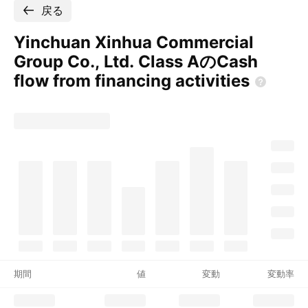
戻る
Yinchuan Xinhua Commercial
Group Co., Ltd. Class AのCash
flow from financing
activities
期間
値
変動
変動率