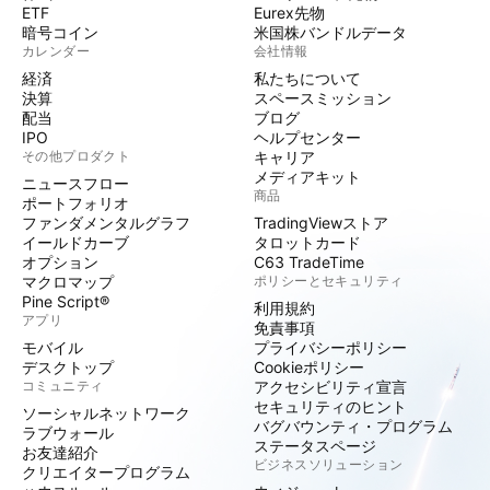
ETF
Eurex先物
暗号コイン
米国株バンドルデータ
カレンダー
会社情報
経済
私たちについて
決算
スペースミッション
配当
ブログ
IPO
ヘルプセンター
その他プロダクト
キャリア
メディアキット
ニュースフロー
商品
ポートフォリオ
ファンダメンタルグラフ
TradingViewストア
イールドカーブ
タロットカード
オプション
C63 TradeTime
マクロマップ
ポリシーとセキュリティ
Pine Script®
利用規約
アプリ
免責事項
モバイル
プライバシーポリシー
デスクトップ
Cookieポリシー
コミュニティ
アクセシビリティ宣言
セキュリティのヒント
ソーシャルネットワーク
バグバウンティ・プログラム
ラブウォール
ステータスページ
お友達紹介
ビジネスソリューション
クリエイタープログラム