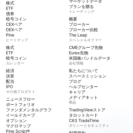
マーケットデータ
株式
プランを贈る
ETF
トレーディング
債券
暗号コイン
概要
CEXペア
ブローカー
DEXペア
ブローカー比較
Pine
The Leap
ヒートマップ
スペシャルオファー
株式
CMEグループ先物
ETF
Eurex先物
暗号コイン
米国株バンドルデータ
カレンダー
会社情報
経済
私たちについて
決算
スペースミッション
配当
ブログ
IPO
ヘルプセンター
その他プロダクト
キャリア
メディアキット
ニュースフロー
商品
ポートフォリオ
ファンダメンタルグラフ
TradingViewストア
イールドカーブ
タロットカード
オプション
C63 TradeTime
マクロマップ
ポリシーとセキュリティ
Pine Script®
利用規約