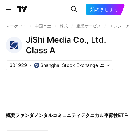
始めましょう
マーケット
/
中国本土
/
株式
/
産業サービス
/
エンジニア
JiShi Media Co., Ltd.
Class A
601929
Shanghai Stock Exchange
概要
ファンダメンタル
コミュニティ
テクニカル
季節性
ETF