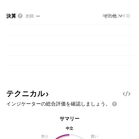
決算
年間
その他
四半期
次回
:
—
テクニカル
インジケーターの総合評価を確認しましょう。
サマリー
中立
売り
買い