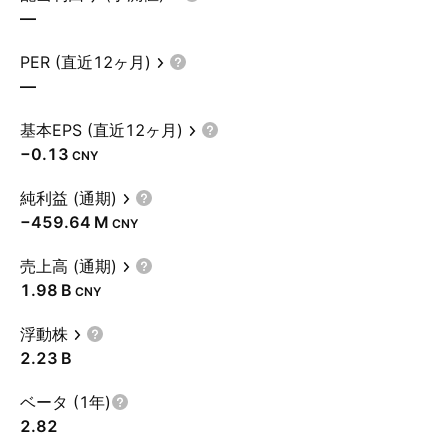
—
PER (直近12ヶ月)
—
基本EPS (直近12ヶ月)
−0.13
CNY
純利益 (通期)
‪−459.64 M‬
CNY
売上高 (通期)
‪1.98 B‬
CNY
浮動株
‪2.23 B‬
ベータ (1年)
2.82