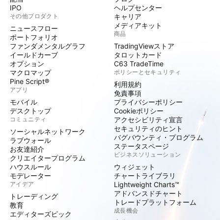
IPO
ヘルプセンター
その他プロダクト
キャリア
メディアキット
ニュースフロー
商品
ポートフォリオ
ファンダメンタルグラフ
TradingViewストア
イールドカーブ
タロットカード
オプション
C63 TradeTime
マクロマップ
ポリシーとセキュリティ
Pine Script®
利用規約
アプリ
免責事項
モバイル
プライバシーポリシー
デスクトップ
Cookieポリシー
コミュニティ
アクセシビリティ宣言
セキュリティのヒント
ソーシャルネットワーク
バグバウンティ・プログラム
ラブウォール
ステータスページ
お友達紹介
ビジネスソリューション
クリエイタープログラム
ハウスルール
ウィジェット
モデレーター
チャートライブラリ
アイデア
Lightweight Charts™
アドバンスドチャート
トレーディング
トレードプラットフォーム
教育
成長機会
エディターズピック