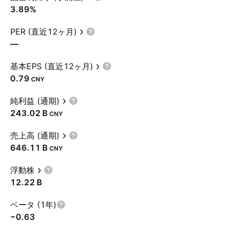
3.89%
PER (直近12ヶ月)
—
基本EPS (直近12ヶ月)
0.79
CNY
純利益 (通期)
‪243.02 B‬
CNY
売上高 (通期)
‪646.11 B‬
CNY
浮動株
‪12.22 B‬
ベータ (1年)
−0.63