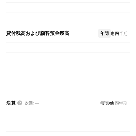
貸付残高および顧客預金残高
年間
その他
四半期
決算
年間
その他
四半期
次回
:
—