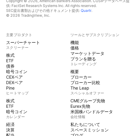
Copyright © 2026, American Bankers Association. CUSIPデータベース提
供: FactSet Research Systems Inc. All rights reserved.
SEC提出書類およびその他ドキュメント提供:
Quartr
.
© 2026 TradingView, Inc.
主要プロダクト
ツールとサブスクリプション
スーパーチャート
機能
スクリーナー
価格
マーケットデータ
株式
プランを贈る
ETF
トレーディング
債券
暗号コイン
概要
CEXペア
ブローカー
DEXペア
ブローカー比較
Pine
The Leap
ヒートマップ
スペシャルオファー
株式
CMEグループ先物
ETF
Eurex先物
暗号コイン
米国株バンドルデータ
カレンダー
会社情報
経済
私たちについて
決算
スペースミッション
配当
ブログ