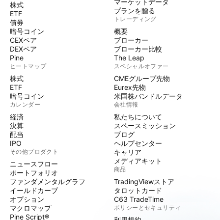
マーケットデータ
株式
プランを贈る
ETF
トレーディング
債券
暗号コイン
概要
CEXペア
ブローカー
DEXペア
ブローカー比較
Pine
The Leap
ヒートマップ
スペシャルオファー
株式
CMEグループ先物
ETF
Eurex先物
暗号コイン
米国株バンドルデータ
カレンダー
会社情報
経済
私たちについて
決算
スペースミッション
配当
ブログ
IPO
ヘルプセンター
その他プロダクト
キャリア
メディアキット
ニュースフロー
商品
ポートフォリオ
ファンダメンタルグラフ
TradingViewストア
イールドカーブ
タロットカード
オプション
C63 TradeTime
マクロマップ
ポリシーとセキュリティ
Pine Script®
利用規約