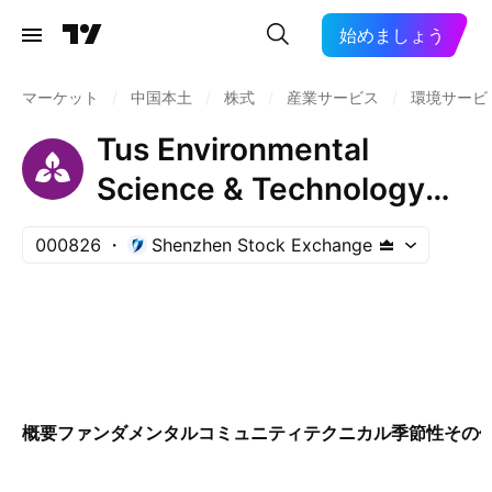
始めましょう
マーケット
/
中国本土
/
株式
/
産業サービス
/
環境サービ
Tus Environmental
Science & Technology
Development Co., Ltd.
000826
Shenzhen Stock Exchange
Class A
概要
ファンダメンタル
コミュニティ
テクニカル
季節性
その