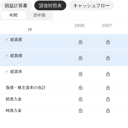
損益計算書
貸借対照表
キャッシュフロー
年間
四半期
指標
2006
2007
通貨: CNY
総資産
総負債
総資本
負債・株主資本の合計
総借入金
純借入金