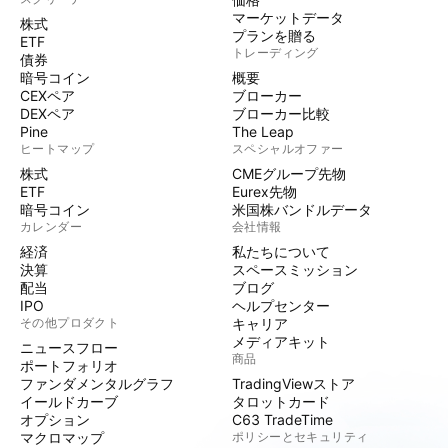
マーケットデータ
株式
プランを贈る
ETF
トレーディング
債券
暗号コイン
概要
CEXペア
ブローカー
DEXペア
ブローカー比較
Pine
The Leap
ヒートマップ
スペシャルオファー
株式
CMEグループ先物
ETF
Eurex先物
暗号コイン
米国株バンドルデータ
カレンダー
会社情報
経済
私たちについて
決算
スペースミッション
配当
ブログ
IPO
ヘルプセンター
その他プロダクト
キャリア
メディアキット
ニュースフロー
商品
ポートフォリオ
ファンダメンタルグラフ
TradingViewストア
イールドカーブ
タロットカード
オプション
C63 TradeTime
マクロマップ
ポリシーとセキュリティ