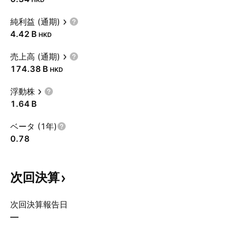
純利益 (通期)
‪4.42 B‬
HKD
売上高 (通期)
‪174.38 B‬
HKD
浮動株
‪1.64 B‬
ベータ (1年)
0.78
次回決算
次回決算報告日
—