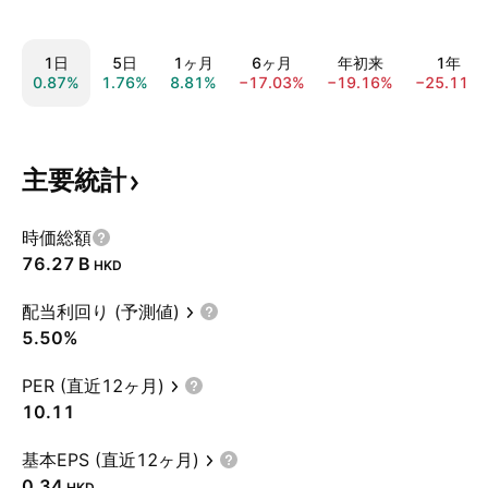
1日
5日
1ヶ月
6ヶ月
年初来
1年
0.87%
1.76%
8.81%
−17.03%
−19.16%
−25.11%
主要統計
時価総額
‪76.27 B‬
HKD
配当利回り (予測値)
5.50%
PER (直近12ヶ月)
10.11
基本EPS (直近12ヶ月)
0.34
HKD