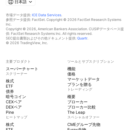
日本語
市場データ提供:
ICE Data Services
.
参照データ提供: FactSet. Copyright © 2026 FactSet Research Systems
Inc.
Copyright © 2026, American Bankers Association. CUSIPデータベース提
供: FactSet Research Systems Inc. All rights reserved.
SEC提出書類およびその他ドキュメント提供:
Quartr
.
© 2026 TradingView, Inc.
主要プロダクト
ツールとサブスクリプション
スーパーチャート
機能
スクリーナー
価格
マーケットデータ
株式
プランを贈る
ETF
トレーディング
債券
暗号コイン
概要
CEXペア
ブローカー
DEXペア
ブローカー比較
Pine
The Leap
ヒートマップ
スペシャルオファー
株式
CMEグループ先物
ETF
Eurex先物