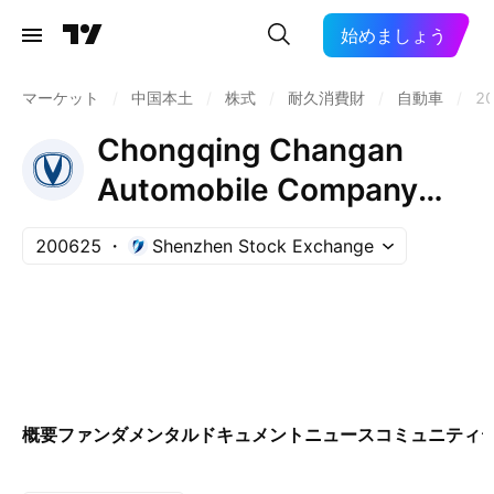
始めましょう
マーケット
/
中国本土
/
株式
/
耐久消費財
/
自動車
/
2
Chongqing Changan
Automobile Company
Limited Class B
200625
Shenzhen Stock Exchange
概要
ファンダメンタル
ドキュメント
ニュース
コミュニティ