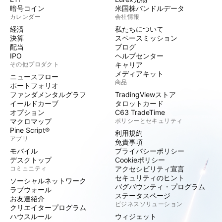
暗号コイン
米国株バンドルデータ
カレンダー
会社情報
経済
私たちについて
決算
スペースミッション
配当
ブログ
IPO
ヘルプセンター
その他プロダクト
キャリア
メディアキット
ニュースフロー
商品
ポートフォリオ
ファンダメンタルグラフ
TradingViewストア
イールドカーブ
タロットカード
オプション
C63 TradeTime
マクロマップ
ポリシーとセキュリティ
Pine Script®
利用規約
アプリ
免責事項
モバイル
プライバシーポリシー
デスクトップ
Cookieポリシー
コミュニティ
アクセシビリティ宣言
セキュリティのヒント
ソーシャルネットワーク
バグバウンティ・プログラム
ラブウォール
ステータスページ
お友達紹介
ビジネスソリューション
クリエイタープログラム
ハウスルール
ウィジェット