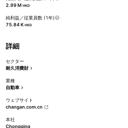
‪2.99 M‬
HKD
純利益／従業員数 (1年)
‪75.84 K‬
HKD
詳細
セクター
耐久消費財
業種
自動車
ウェブサイト
changan.com.cn
本社
Chongqing