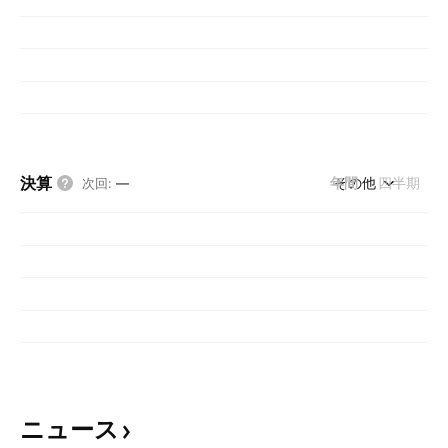
決算
年間
その他
四半期
次回
:
—
ニュース