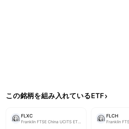
この銘柄を組み入れているETF
FLXC
FLCH
Franklin FTSE China UCITS ETF USD
Franklin FT