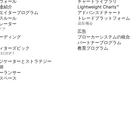
ウォール
チャートライブラリ
達紹介
Lightweight Charts™
エイタープログラム
アドバンスドチャート
スルール
トレードプラットフォーム
レーター
成長機会
デア
広告
ーディング
ブローカーシステムの統合
パートナープログラム
ィターズピック
教育プログラム
 SCRIPT
ジケーターとストラテジー
師
ーランサー
スペース