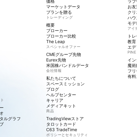
価格
ラブ
マーケットデータ
お友
プランを贈る
クリ
トレーディング
ハウ
モデ
概要
アイ
ブローカー
ブローカー比較
トレ
The Leap
教育
スペシャルオファー
エデ
PINE
CMEグループ先物
Eurex先物
イン
米国株バンドルデータ
魔術
会社情報
フリ
有料
私たちについて
スペースミッション
ブログ
ヘルプセンター
クト
キャリア
メディアキット
ー
商品
オ
タルグラフ
TradingViewストア
ブ
タロットカード
C63 TradeTime
ポリシーとセキュリティ