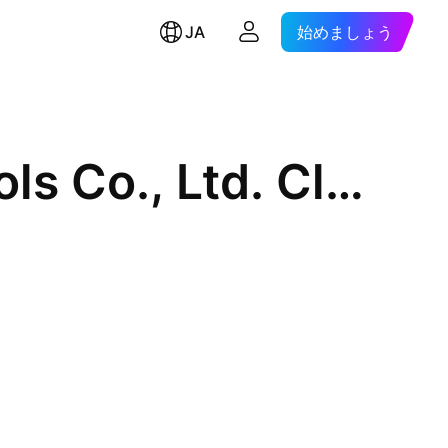
JA
始めましょう
Nanjing Toua Hardware & Tools Co., Ltd. Class A