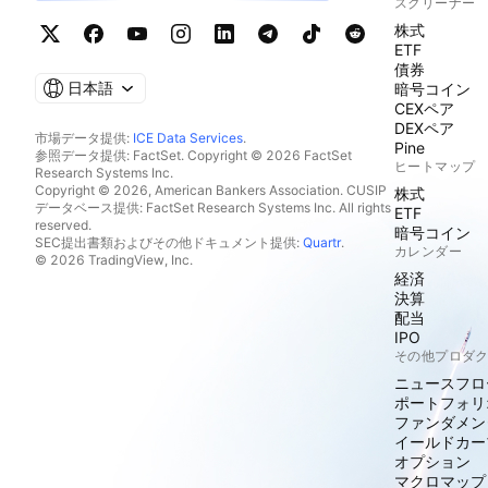
スクリーナー
株式
ETF
債券
日本語
暗号コイン
CEXペア
DEXペア
市場データ提供:
ICE Data Services
.
Pine
参照データ提供: FactSet. Copyright © 2026 FactSet
ヒートマップ
Research Systems Inc.
Copyright © 2026, American Bankers Association. CUSIP
株式
データベース提供: FactSet Research Systems Inc. All rights
ETF
reserved.
暗号コイン
SEC提出書類およびその他ドキュメント提供:
Quartr
.
カレンダー
© 2026 TradingView, Inc.
経済
決算
配当
IPO
その他プロダ
ニュースフロ
ポートフォリ
ファンダメン
イールドカー
オプション
マクロマップ