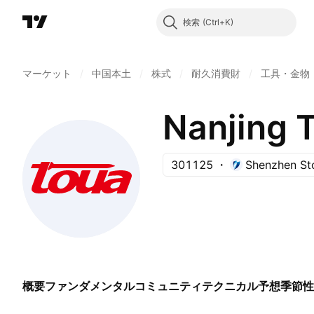
検索
マーケット
/
中国本土
/
株式
/
耐久消費財
/
工具・金物
301125
Shenzhen St
概要
ファンダメンタル
コミュニティ
テクニカル
予想
季節性