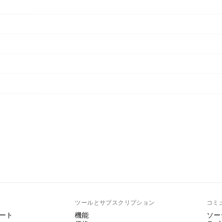
ト
ツールとサブスクリプション
コミ
ート
機能
ソー