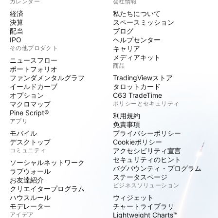
カレンダー
会社情報
経済
私たちについて
決算
スペースミッション
配当
ブログ
IPO
ヘルプセンター
その他プロダクト
キャリア
メディアキット
ニュースフロー
商品
ポートフォリオ
ファンダメンタルグラフ
TradingViewストア
イールドカーブ
タロットカード
オプション
C63 TradeTime
マクロマップ
ポリシーとセキュリティ
Pine Script®
利用規約
アプリ
免責事項
モバイル
プライバシーポリシー
デスクトップ
Cookieポリシー
コミュニティ
アクセシビリティ宣言
セキュリティのヒント
ソーシャルネットワーク
バグバウンティ・プログラム
ラブウォール
ステータスページ
お友達紹介
ビジネスソリューション
クリエイタープログラム
ハウスルール
ウィジェット
モデレーター
チャートライブラリ
アイデア
Lightweight Charts™