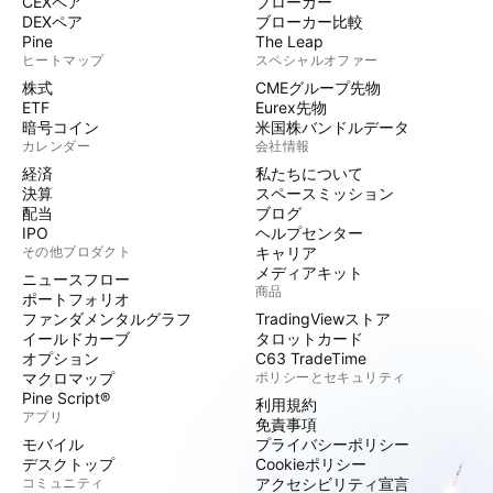
CEXペア
ブローカー
DEXペア
ブローカー比較
Pine
The Leap
ヒートマップ
スペシャルオファー
株式
CMEグループ先物
ETF
Eurex先物
暗号コイン
米国株バンドルデータ
カレンダー
会社情報
経済
私たちについて
決算
スペースミッション
配当
ブログ
IPO
ヘルプセンター
その他プロダクト
キャリア
メディアキット
ニュースフロー
商品
ポートフォリオ
ファンダメンタルグラフ
TradingViewストア
イールドカーブ
タロットカード
オプション
C63 TradeTime
マクロマップ
ポリシーとセキュリティ
Pine Script®
利用規約
アプリ
免責事項
モバイル
プライバシーポリシー
デスクトップ
Cookieポリシー
コミュニティ
アクセシビリティ宣言