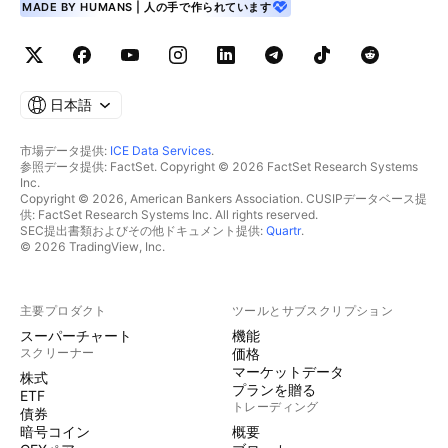
MADE BY HUMANS | 人の手で作られています
日本語
市場データ提供:
ICE Data Services
.
参照データ提供: FactSet. Copyright © 2026 FactSet Research Systems
Inc.
Copyright © 2026, American Bankers Association. CUSIPデータベース提
供: FactSet Research Systems Inc. All rights reserved.
SEC提出書類およびその他ドキュメント提供:
Quartr
.
© 2026 TradingView, Inc.
主要プロダクト
ツールとサブスクリプション
スーパーチャート
機能
スクリーナー
価格
マーケットデータ
株式
プランを贈る
ETF
トレーディング
債券
暗号コイン
概要