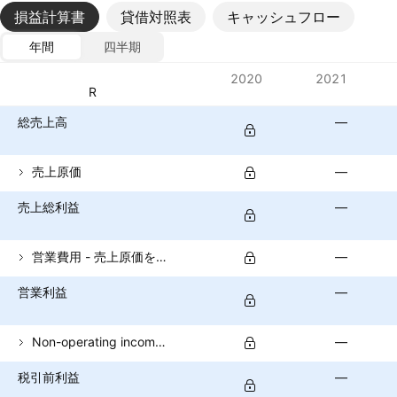
損益計算書
貸借対照表
キャッシュフロー
年間
四半期
指標
2020
2021
通貨: SAR
総売上高
—
売上原価
—
売上総利益
—
営業費用 - 売上原価を除く
—
営業利益
—
Non-operating income (total)
—
税引前利益
—